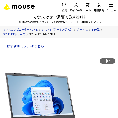
検索
マイページ
カート
店舗情報
メニュー
マウスは3年保証で送料無料
一部対象外の製品あり。詳しくは製品ページにてご確認ください。
マウスコンピューターHOME
G TUNE（ゲーミングPC）
ノートPC
14.0型
G TUNE Eシリーズ
G-Tune E4-I7G60DB-B
おすすめモデルはこちら
1
12