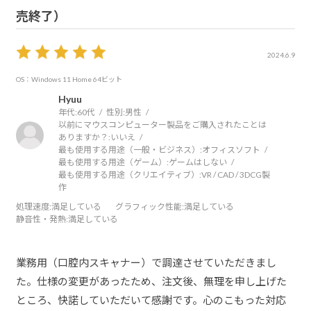
売終了）
2024.6.9
OS：Windows 11 Home 64ビット
Hyuu
年代:
60代
性別:
男性
以前にマウスコンピューター製品をご購入されたことは
ありますか？:
いいえ
最も使用する用途（一般・ビジネス）:
オフィスソフト
最も使用する用途（ゲーム）:
ゲームはしない
最も使用する用途（クリエイティブ）:
VR / CAD / 3DCG製
作
処理速度
:満足している
グラフィック性能
:満足している
静音性・発熱
:満足している
業務用（口腔内スキャナー）で調達させていただきまし
た。仕様の変更があったため、注文後、無理を申し上げた
ところ、快諾していただいて感謝です。心のこもった対応