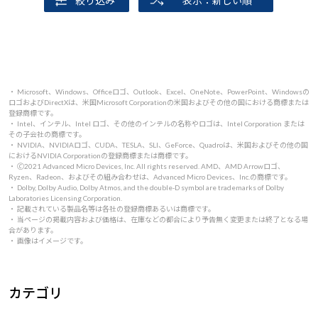
絞り込み
表示：新しい順
・ Microsoft、Windows、Officeロゴ、Outlook、Excel、OneNote、PowerPoint、Windowsの
ロゴおよびDirectXは、米国Microsoft Corporationの米国およびその他の国における商標または
登録商標です。
・ Intel、インテル、Intel ロゴ、その他のインテルの名称やロゴは、Intel Corporation または
その子会社の商標です。
・ NVIDIA、NVIDIAロゴ、CUDA、TESLA、SLI、GeForce、Quadroは、米国およびその他の国
におけるNVIDIA Corporationの登録商標または商標です。
・ 🄫2021 Advanced Micro Devices, Inc. All rights reserved. AMD、AMD Arrowロゴ、
Ryzen、Radeon、およびその組み合わせは、Advanced Micro Devices、Inc.の商標です。
・ Dolby, Dolby Audio, Dolby Atmos, and the double-D symbol are trademarks of Dolby
Laboratories Licensing Corporation.
・ 記載されている製品名等は各社の登録商標あるいは商標です。
・ 当ページの掲載内容および価格は、在庫などの都合により予告無く変更または終了となる場
合があります。
・ 画像はイメージです。
カテゴリ