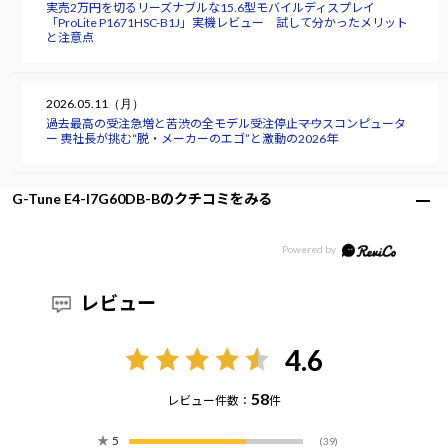
実売2万円を切るリーズナブルな15.6型モバイルディスプレイ
「ProLite P1671HSC-B1J」実機レビュー 試して分かったメリット
と注意点
2026.05.11（月）
過去最高の受注急増と苦渋の全モデル受注停止――マウスコンピュータ
ー 軣社長が挑む“脱・メーカーのエゴ”と激動の2026年
G-Tune E4-I7G60DB-Bのクチコミをみる
レビュー
4.6
58
レビュー件数：
件
★
5
(39)