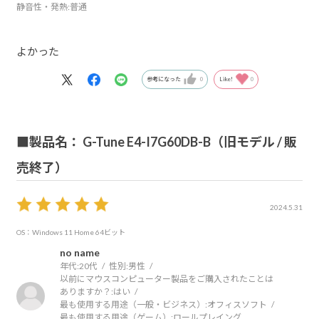
静音性・発熱
:普通
よかった
参考になった
0
Like!
0
■製品名： G-Tune E4-I7G60DB-B（旧モデル / 販
売終了）
2024.5.31
OS：Windows 11 Home 64ビット
no name
年代:
20代
性別:
男性
以前にマウスコンピューター製品をご購入されたことは
ありますか？:
はい
最も使用する用途（一般・ビジネス）:
オフィスソフト
最も使用する用途（ゲーム）:
ロールプレイング