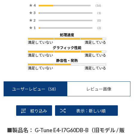
★
4
(16)
★
3
(1)
★
2
(0)
★
1
(2)
処理速度
満足していない
満足している
グラフィック性能
満足していない
満足している
静音性・発熱
満足していない
満足している
ユーザーレビュー
（58）
レビュー画像
絞り込み
表示：新しい順
■製品名： G-Tune E4-I7G60DB-B（旧モデル / 販