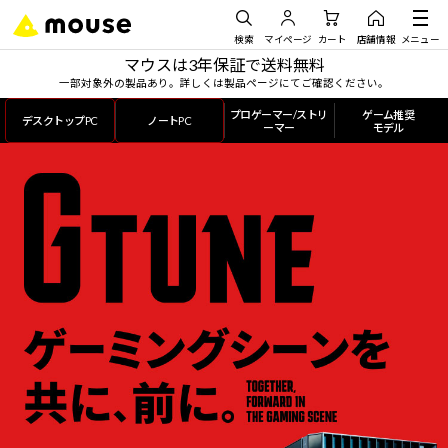
検索
マイページ
カート
店舗情報
メニュー
マウスは3年保証で送料無料
一部対象外の製品あり。詳しくは製品ページにてご確認ください。
プロゲーマー/ストリ
ゲーム推奨
デスクトップPC
ノートPC
ーマー
モデル