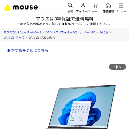
検索
マイページ
カート
店舗情報
メニュー
マウスは3年保証で送料無料
一部対象外の製品あり。詳しくは製品ページにてご確認ください。
マウスコンピューターHOME
DAIV（クリエイターPC）
ノートPC
16.0型
DAIV Zシリーズ
DAIV Z6-I7G50SR-A
おすすめモデルはこちら
1
15