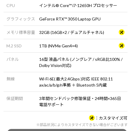
CPU
インテル® Core™ i7-12650H プロセッサー
グラフィックス
GeForce RTX™ 3050 Laptop GPU
メモリ標準容量
32GB (16GB×2 / デュアルチャネル)
M.2 SSD
1TB (NVMe Gen4×4)
パネル
16型 液晶パネル (ノングレア / sRGB比100% /
Dolby Vision対応)
無線
Wi-Fi 6E( 最大2.4Gbps )対応 IEEE 802.11
ax/ac/a/b/g/n準拠 ＋ Bluetooth 5内蔵
保証期間
3年間センドバック修理保証・24時間×365日
電話サポート
カスタマイズ可
※部品状況によりカスタマイズできない場合がございます