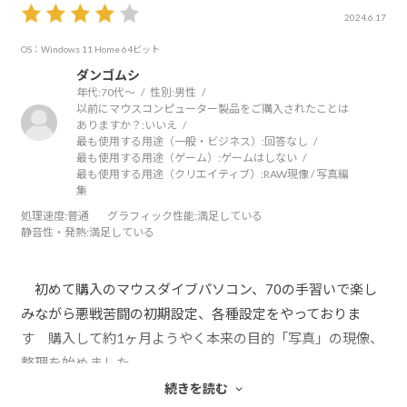
サク動きます。
2024.6.17
OS：Windows 11 Home 64ビット
ダンゴムシ
年代:
70代～
性別:
男性
以前にマウスコンピューター製品をご購入されたことは
ありますか？:
いいえ
最も使用する用途（一般・ビジネス）:
回答なし
最も使用する用途（ゲーム）:
ゲームはしない
最も使用する用途（クリエイティブ）:
RAW現像 / 写真編
集
処理速度
:普通
グラフィック性能
:満足している
静音性・発熱
:満足している
初めて購入のマウスダイブパソコン、70の手習いで楽し
みながら悪戦苦闘の初期設定、各種設定をやっておりま
す 購入して約1ヶ月ようやく本来の目的「写真」の現像、
整理を始めました
特にパネルに再現される画像の美しさに感動です 買っ
続きを読む