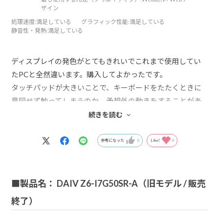
ザイン
処理速度
:満足している
グラフィック性能
:満足している
静音性・発熱
:満足している
ディスプレイの発色がとてもきれいでこれまで使用してい
たPCと全然違います。購入してよかったです。
タッチパッドが大きいことで、キーボードをたたくときに
意図せず触ってしまうのか、予想外の動きをすることがあ
り最初は戸惑いましたが、だんだん慣れてきました。はじ
続きを読む
め故障かとおもいサービスセンターの方とやりとりさせて
いただきましたが、実機も見てもらい問題なしでした。わ
参考になった
0
Like!
0
かるように教えていただきありがとうございます。
以前のPCは同じインチサイズでしたが、このPCの方が、3
■製品名： DAIV Z6-I7G50SR-A（旧モデル / 販売
辺計も少し小さく、薄く、軽い、で満足です。Adobe製品は
終了）
Photoshop、illustrator、DW、XDを主に使いますが、サク