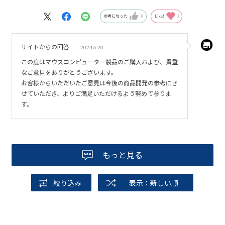
てよかったです
ただタッチトラックパッドの感度が良すぎてタイピングし
参考になった
0
Like!
0
ていると触ってしまって画面が切り替わってしまうのが難点
です ひょっとすると調整ボタンがあるのかもしれません
サイトからの回答
2024.6.20
が私はまだそこまで行き着けてません それで星一つ削り
この度はマウスコンピューター製品のご購入および、貴重
ました悪しからず
なご意見をありがとうございます。
満足できるPCです
お客様からいただいたご意見は今後の商品開発の参考にさ
せていただき、よりご満足いただけるよう努めて参りま
す。
もっと見る
絞り込み
表示：新しい順