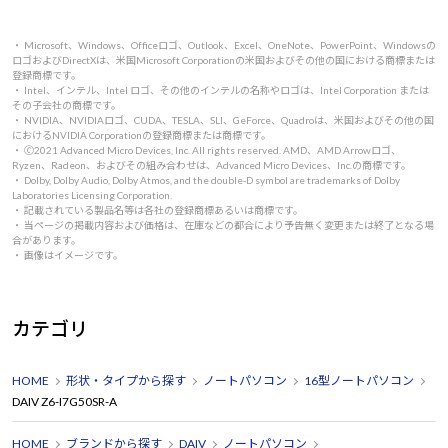
・ Microsoft、Windows、Officeロゴ、Outlook、Excel、OneNote、PowerPoint、Windowsの
ロゴおよびDirectXは、米国Microsoft Corporationの米国およびその他の国における商標または
登録商標です。
・ Intel、インテル、Intel ロゴ、その他のインテルの名称やロゴは、Intel Corporation または
その子会社の商標です。
・ NVIDIA、NVIDIAロゴ、CUDA、TESLA、SLI、GeForce、Quadroは、米国およびその他の国
におけるNVIDIA Corporationの登録商標または商標です。
・ 🄫2021 Advanced Micro Devices, Inc. All rights reserved. AMD、AMD Arrowロゴ、
Ryzen、Radeon、およびその組み合わせは、Advanced Micro Devices、Inc.の商標です。
・ Dolby, Dolby Audio, Dolby Atmos, and the double-D symbol are trademarks of Dolby
Laboratories Licensing Corporation.
・ 記載されている製品名等は各社の登録商標あるいは商標です。
・ 当ページの掲載内容および価格は、在庫などの都合により予告無く変更または終了となる場
合があります。
・ 画像はイメージです。
カテゴリ
HOME
形状・タイプから探す
ノートパソコン
16型ノートパソコン
DAIV Z6-I7G50SR-A
HOME
ブランドから探す
DAIV
ノートパソコン