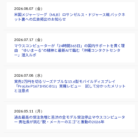
2026.08.07（金）
米国メジャーリーグ（MLB）ロサンゼルス・ドジャース戦 バックネ
ット裏への広告掲出のお知らせ
2026.07.17（金）
マウスコンピューターが「24時間365日」の国内サポートを貫く理
由 “ゆいまーる”の精神と最新AIで臨む「沖縄コンタクトセンタ
ー」潜入ルポ
2026.07.08（水）
実売2万円を切るリーズナブルな15.6型モバイルディスプレイ
「ProLite P1671HSC-B1J」実機レビュー 試して分かったメリット
と注意点
2026.05.11（月）
過去最高の受注急増と苦渋の全モデル受注停止――マウスコンピュータ
ー 軣社長が挑む“脱・メーカーのエゴ”と激動の2026年