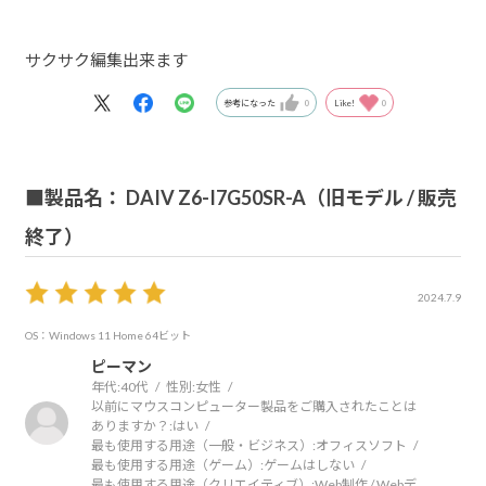
サクサク編集出来ます
参考になった
0
Like!
0
■製品名： DAIV Z6-I7G50SR-A（旧モデル / 販売
終了）
2024.7.9
OS：Windows 11 Home 64ビット
ピーマン
年代:
40代
性別:
女性
以前にマウスコンピューター製品をご購入されたことは
ありますか？:
はい
最も使用する用途（一般・ビジネス）:
オフィスソフト
最も使用する用途（ゲーム）:
ゲームはしない
最も使用する用途（クリエイティブ）:
Web制作 / Webデ