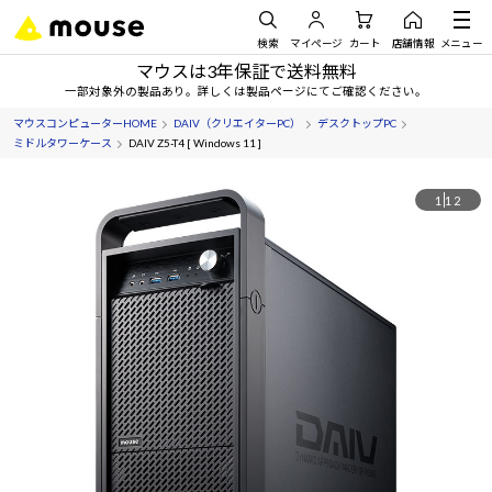
検索
マイページ
カート
店舗情報
メニュー
マウスは3年保証で送料無料
一部対象外の製品あり。詳しくは製品ページにてご確認ください。
マウスコンピューターHOME
DAIV（クリエイターPC）
デスクトップPC
ミドルタワーケース
DAIV Z5-T4 [ Windows 11 ]
1
12