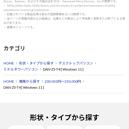
Ryzen、Radeon、およびその組み合わせは、Advanced Micro Devices、Inc.の商標です。
・ Dolby, Dolby Audio, Dolby Atmos, and the double-D symbol are trademarks of Dolby
Laboratories Licensing Corporation.
・ 記載されている製品名等は各社の登録商標あるいは商標です。
・ 当ページの掲載内容および価格は、在庫などの都合により予告無く変更または終了となる場
合があります。
・ 画像はイメージです。
カテゴリ
HOME
形状・タイプから探す
デスクトップパソコン
ミドルタワーパソコン
DAIV Z5-T4 [ Windows 11 ]
HOME
価格から探す
200,001円～250,000円
DAIV Z5-T4 [ Windows 11 ]
形状・タイプから探す