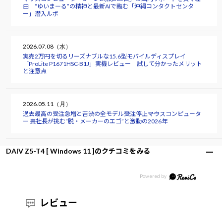
由 “ゆいまーる”の精神と最新AIで臨む「沖縄コンタクトセンタ
ー」潜入ルポ
2026.07.08（水）
実売2万円を切るリーズナブルな15.6型モバイルディスプレイ
「ProLite P1671HSC-B1J」実機レビュー 試して分かったメリット
と注意点
2026.05.11（月）
過去最高の受注急増と苦渋の全モデル受注停止――マウスコンピュータ
ー 軣社長が挑む“脱・メーカーのエゴ”と激動の2026年
DAIV Z5-T4 [ Windows 11 ]のクチコミをみる
レビュー