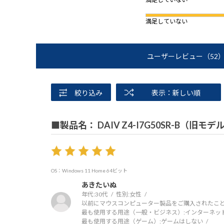
満足していない
ユーザーレビュー
（52
絞り込み
表示：新しい順
■製品名： DAIV Z4-I7G50SR-B（旧モデ
OS：Windows 11 Home 64ビット
あきたいぬ
年代:
30代
性別:
女性
以前にマウスコンピューター製品をご購入されたこと
最も使用する用途（一般・ビジネス）:
インターネッ
最も使用する用途（ゲーム）:
ゲームはしない