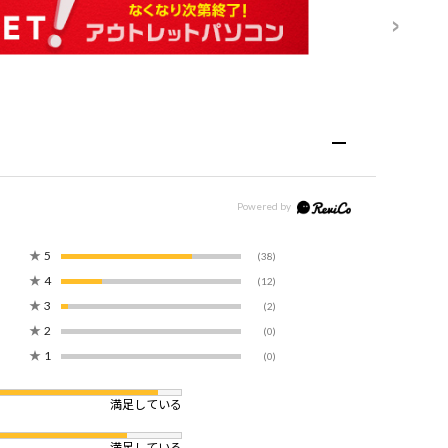
★
5
(38)
★
4
(12)
★
3
(2)
★
2
(0)
★
1
(0)
満足している
満足している