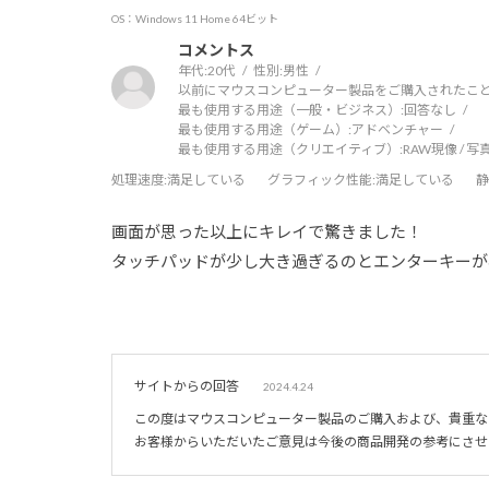
OS：Windows 11 Home 64ビット
コメントス
年代:
20代
性別:
男性
以前にマウスコンピューター製品をご購入されたこと
最も使用する用途（一般・ビジネス）:
回答なし
最も使用する用途（ゲーム）:
アドベンチャー
最も使用する用途（クリエイティブ）:
RAW現像 / 
処理速度
:満足している
グラフィック性能
:満足している
静
画面が思った以上にキレイで驚きました！
タッチパッドが少し大き過ぎるのとエンターキーが
サイトからの回答
2024.4.24
この度はマウスコンピューター製品のご購入および、貴重な
お客様からいただいたご意見は今後の商品開発の参考にさせ