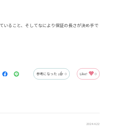
されていること、そしてなにより保証の長さが決め手で
ーズで快適です。シングルコア性能を求められるア
した映像を楽しむことができ、とても見やすいです。
参考になった
0
Like!
0
のない買い物ができました。本当に、もっと早く買っ
2024.4.22