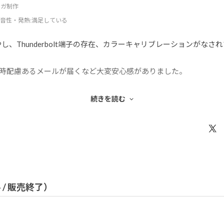
ンガ制作
音性・発熱
:満足している
し、Thunderbolt端子の存在、カラーキャリブレーションがな
時配慮あるメールが届くなど大変安心感がありました。
続きを読む
業する際の挙動（いわゆるマルチコア性能）が良くてたいへんスム
してくれています。画面自体もノングレアでありながらはっきりと
、個人的に20万以上のPC導入には勇気が要りましたが、全く後悔
ル / 販売終了）
後も大事に使い倒していきたいと思います。