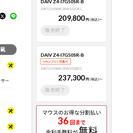
DAIV Z4-I7G50SR-B
Z4I7G50SRBCBW102DEC
209,800
円
(税込)
～
販売終了
る
DAIV Z4-I7G50SR-B
Office 2021 搭載PC
Z4I7G50SRBCBW102BEC
237,300
円
(税込)
～
セッサー
販売終了
マウスのお得な分割払い
36
回まで
無料
金利手数料が