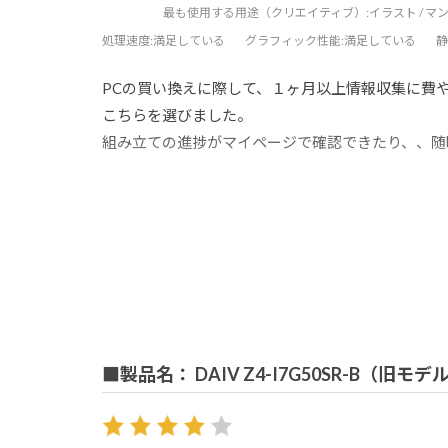
最も使用する用途（クリエイティブ）:
イラスト / マ
処理速度
:満足している
グラフィック性能
:満足している
静
PCの買い換えに際して、１ヶ月以上情報収集に費や
こちらを選びました。
組み立ての進捗がマイページで確認できたり、、随
梱包も大変心のこもったもので好感が持てました。
動作について、特にウインドウをたくさん開いて作
プリケーションでも、2画面4K出力で快適に動作
創作活動がとても快適になりました。
液晶タブレットに20万投資したばかりだったので
ていれば良かった。
■製品名： DAIV Z4-I7G50SR-B（旧モデ
動画編集もチャレンジしたいと思っているので、今