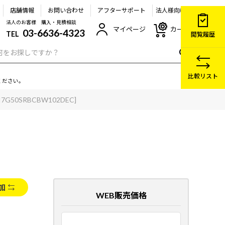
店舗情報
お問い合わせ
アフターサポート
法人様向け
法人のお客様 購入・見積相談
マイページ
カート
03-6636-4323
TEL
閲覧履歴
比較リスト
ください。
4I7G50SRBCBW102DEC]
加
WEB販売価格