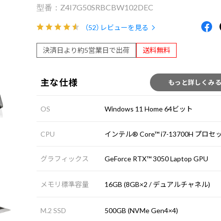
Z4I7G50SRBCBW102DEC
（52）
レビューを見る
決済日より約5営業日で出荷
送料無料
主な仕様
もっと詳しくみ
OS
Windows 11 Home 64ビット
CPU
インテル® Core™ i7-13700H プロ
グラフィックス
GeForce RTX™ 3050 Laptop GPU
メモリ標準容量
16GB (8GB×2 / デュアルチャネル)
M.2 SSD
500GB (NVMe Gen4×4)