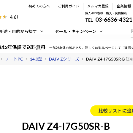
初めての方へ
ご利用ガイド
メルマガ登録
企業情報
個人のお客様 購入・見積相談
4.6
）
03-6636-4321
TEL
用途・目的から探す
セール・キャンペーン
は3年保証で送料無料
一部対象外の製品あり。詳しくは製品ページにてご確認
ノートPC
14.0型
DAIV Zシリーズ
DAIV Z4-I7G50SR-B
[Z
比較リストに追
DAIV Z4-I7G50SR-B