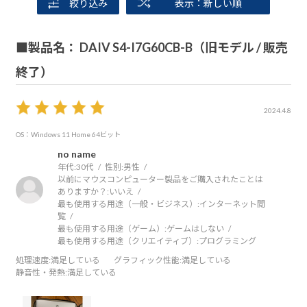
絞り込み
表示：新しい順
■製品名： DAIV S4-I7G60CB-B（旧モデル / 販売
終了）
2024.4.8
OS：Windows 11 Home 64ビット
no name
年代:
30代
性別:
男性
以前にマウスコンピューター製品をご購入されたことは
ありますか？:
いいえ
最も使用する用途（一般・ビジネス）:
インターネット閲
覧
最も使用する用途（ゲーム）:
ゲームはしない
最も使用する用途（クリエイティブ）:
プログラミング
処理速度
:満足している
グラフィック性能
:満足している
静音性・発熱
:満足している