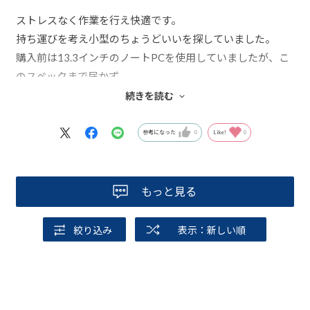
ストレスなく作業を行え快適です。
持ち運びを考え小型のちょうどいいを探していました。
購入前は13.3インチのノートPCを使用していましたが、こ
のスペックまで届かず…
今回悩みに悩んで購入に至りました。
続きを読む
購入前にはチャットで相談ができ、自分にとってちょうど
いい内容に出来たと思います。
参考になった
0
Like!
0
もっと見る
絞り込み
表示：新しい順