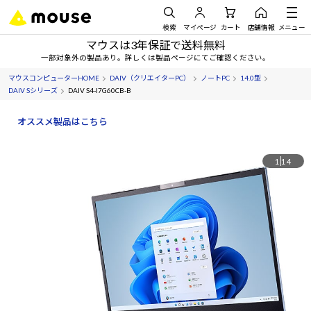
検索
マイページ
カート
店舗情報
メニュー
マウスは3年保証で送料無料
一部対象外の製品あり。詳しくは製品ページにてご確認ください。
マウスコンピューターHOME
DAIV（クリエイターPC）
ノートPC
14.0型
DAIV Sシリーズ
DAIV S4-I7G60CB-B
オススメ製品はこちら
1
14