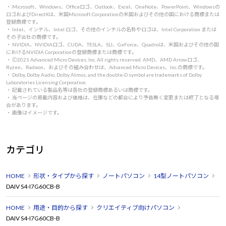
・ Microsoft、Windows、Officeロゴ、Outlook、Excel、OneNote、PowerPoint、Windowsの
ロゴおよびDirectXは、米国Microsoft Corporationの米国およびその他の国における商標または
登録商標です。
・ Intel、インテル、Intel ロゴ、その他のインテルの名称やロゴは、Intel Corporation または
その子会社の商標です。
・ NVIDIA、NVIDIAロゴ、CUDA、TESLA、SLI、GeForce、Quadroは、米国およびその他の国
におけるNVIDIA Corporationの登録商標または商標です。
・ 🄫2021 Advanced Micro Devices, Inc. All rights reserved. AMD、AMD Arrowロゴ、
Ryzen、Radeon、およびその組み合わせは、Advanced Micro Devices、Inc.の商標です。
・ Dolby, Dolby Audio, Dolby Atmos, and the double-D symbol are trademarks of Dolby
Laboratories Licensing Corporation.
・ 記載されている製品名等は各社の登録商標あるいは商標です。
・ 当ページの掲載内容および価格は、在庫などの都合により予告無く変更または終了となる場
合があります。
・ 画像はイメージです。
カテゴリ
HOME
形状・タイプから探す
ノートパソコン
14型ノートパソコン
DAIV S4-I7G60CB-B
HOME
用途・目的から探す
クリエイティブ向けパソコン
DAIV S4-I7G60CB-B