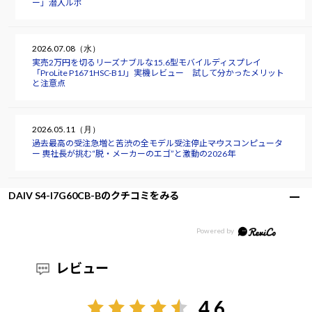
ー」潜入ルポ
2026.07.08（水）
実売2万円を切るリーズナブルな15.6型モバイルディスプレイ
「ProLite P1671HSC-B1J」実機レビュー 試して分かったメリット
と注意点
2026.05.11（月）
過去最高の受注急増と苦渋の全モデル受注停止――マウスコンピュータ
ー 軣社長が挑む“脱・メーカーのエゴ”と激動の2026年
DAIV S4-I7G60CB-Bのクチコミをみる
レビュー
4.6