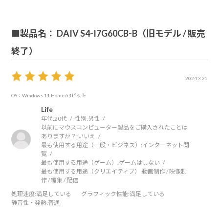
■製品名： DAIV S4-I7G60CB-B（旧モデル / 販売
終了）
2024.3.25
OS：Windows 11 Home 64ビット
Life
年代:
20代
性別:
男性
以前にマウスコンピューター製品をご購入されたことは
ありますか？:
いいえ
最も使用する用途（一般・ビジネス）:
インターネット閲
覧
最も使用する用途（ゲーム）:
ゲームはしない
最も使用する用途（クリエイティブ）:
動画制作 / 映像制
作 / 編集 / 配信
処理速度
:満足している
グラフィック性能
:満足している
静音性・発熱
:普通