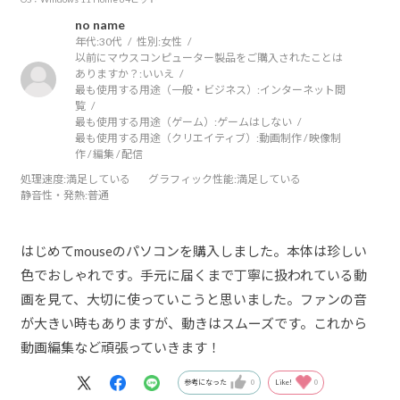
no name
年代:
30代
性別:
女性
以前にマウスコンピューター製品をご購入されたことは
ありますか？:
いいえ
最も使用する用途（一般・ビジネス）:
インターネット閲
覧
最も使用する用途（ゲーム）:
ゲームはしない
最も使用する用途（クリエイティブ）:
動画制作 / 映像制
作 / 編集 / 配信
処理速度
:満足している
グラフィック性能
:満足している
静音性・発熱
:普通
はじめてmouseのパソコンを購入しました。本体は珍しい
色でおしゃれです。手元に届くまで丁寧に扱われている動
画を見て、大切に使っていこうと思いました。ファンの音
が大きい時もありますが、動きはスムーズです。これから
動画編集など頑張っていきます！
参考になった
0
Like!
0