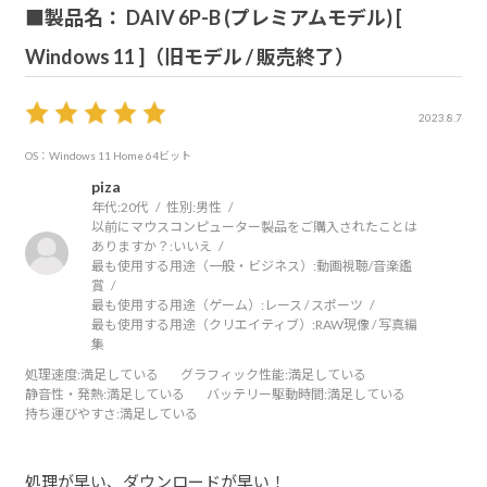
■製品名： DAIV 6P-B (プレミアムモデル) [
Windows 11 ]（旧モデル / 販売終了）
2023.8.7
OS：Windows 11 Home 64ビット
piza
年代:
20代
性別:
男性
以前にマウスコンピューター製品をご購入されたことは
ありますか？:
いいえ
最も使用する用途（一般・ビジネス）:
動画視聴/音楽鑑
賞
最も使用する用途（ゲーム）:
レース / スポーツ
最も使用する用途（クリエイティブ）:
RAW現像 / 写真編
集
処理速度
:満足している
グラフィック性能
:満足している
静音性・発熱
:満足している
バッテリー駆動時間
:満足している
持ち運びやすさ
:満足している
処理が早い、ダウンロードが早い！