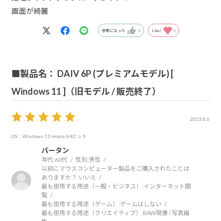
画面が綺麗
参考になった
0
Like!
0
■製品名： DAIV 6P (プレミアムモデル) [
Windows 11 ]（旧モデル / 販売終了）
2023.8.6
OS：Windows 11 Home 64ビット
パータン
年代:
60代
性別:
男性
以前にマウスコンピューター製品をご購入されたことは
ありますか？:
いいえ
最も使用する用途（一般・ビジネス）:
インターネット閲
覧
最も使用する用途（ゲーム）:
ゲームはしない
最も使用する用途（クリエイティブ）:
RAW現像 / 写真編