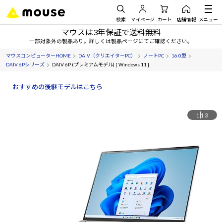
検索
マイページ
カート
店舗情報
メニュー
マウスは3年保証で送料無料
一部対象外の製品あり。詳しくは製品ページにてご確認ください。
マウスコンピューターHOME
DAIV（クリエイターPC）
ノートPC
16.0型
DAIV 6Pシリーズ
DAIV 6P (プレミアムモデル) [ Windows 11 ]
おすすめの後継モデルはこちら
1
13