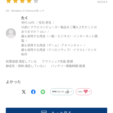
2023.8.4
OS：Windows 11 Home 64ビット
たく
年代:
30代
性別:
男性
以前にマウスコンピューター製品をご購入されたことは
ありますか？:
はい
最も使用する用途（一般・ビジネス）:
インターネット閲
覧
最も使用する用途（ゲーム）:
アドベンチャー
最も使用する用途（クリエイティブ）:
イラスト / マンガ
制作
処理速度
:満足している
グラフィック性能
:普通
静音性・発熱
:満足していない
バッテリー駆動時間
:普通
よかった
参考になった
0
Like!
0