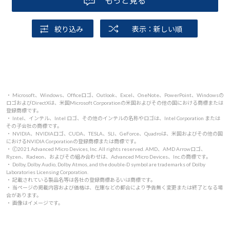
もっと見る
絞り込み
表示：新しい順
・ Microsoft、Windows、Officeロゴ、Outlook、Excel、OneNote、PowerPoint、Windowsの
ロゴおよびDirectXは、米国Microsoft Corporationの米国およびその他の国における商標または
登録商標です。
・ Intel、インテル、Intel ロゴ、その他のインテルの名称やロゴは、Intel Corporation または
その子会社の商標です。
・ NVIDIA、NVIDIAロゴ、CUDA、TESLA、SLI、GeForce、Quadroは、米国およびその他の国
におけるNVIDIA Corporationの登録商標または商標です。
・ 🄫2021 Advanced Micro Devices, Inc. All rights reserved. AMD、AMD Arrowロゴ、
Ryzen、Radeon、およびその組み合わせは、Advanced Micro Devices、Inc.の商標です。
・ Dolby, Dolby Audio, Dolby Atmos, and the double-D symbol are trademarks of Dolby
Laboratories Licensing Corporation.
・ 記載されている製品名等は各社の登録商標あるいは商標です。
・ 当ページの掲載内容および価格は、在庫などの都合により予告無く変更または終了となる場
合があります。
・ 画像はイメージです。