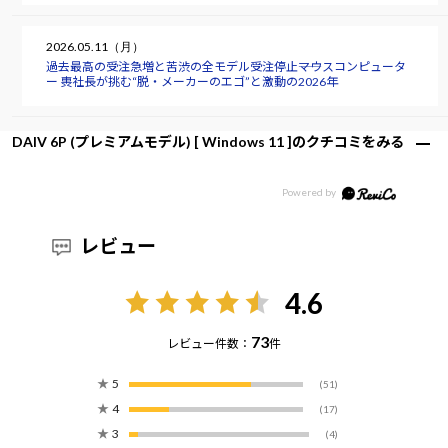
2026.05.11（月）
過去最高の受注急増と苦渋の全モデル受注停止――マウスコンピュータ
ー 軣社長が挑む“脱・メーカーのエゴ”と激動の2026年
DAIV 6P (プレミアムモデル) [ Windows 11 ]のクチコミをみる
レビュー
4.6
73
レビュー件数：
件
★
5
(51)
★
4
(17)
★
3
(4)