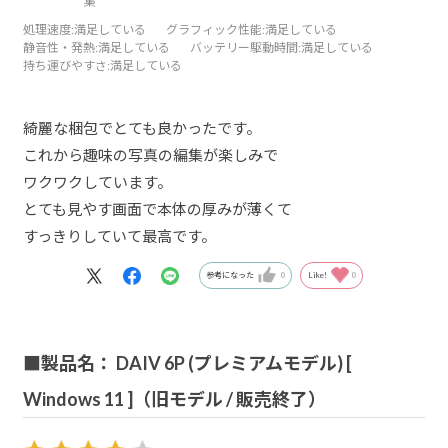
集
処理速度
:満足している
グラフィック性能
:満足している
静音性・発熱
:満足している
バッテリー駆動時間
:満足している
持ち運びやすさ
:満足している
綺麗な梱包でとても良かったです。
これから趣味の写真の編集が楽しみで
ワクワクしています。
とても見やす画面で本体の厚みが薄くて
すっきりしていて最高です。
参考になった
0
Like!
0
■製品名： DAIV 6P (プレミアムモデル) [
Windows 11 ]（旧モデル / 販売終了）