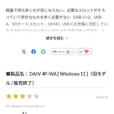
軽量で持ち歩くのが苦にならない。必要なスロットがそろ
っていて余計なものを歩く必要がない（USB-C×2、USB-
A、SDカードスロット、HDMI）USB-Cの充電に対応してい
るのでモバイルバッテリーや小さなアダプターですむ。１
４インチディスプレイで必要十分な性能があるので満足し
続きを読む
ている。
参考になった
0
Like!
0
■製品名： DAIV 4P-WA [ Windows 11 ]（旧モデ
ル / 販売終了）
2023.6.25
OS：Windows 11 Home 64ビット
よし