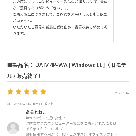
この度はマウスコンピューター製品のご購入および、貴重
なご意見をありがとうございます。
ご購入製品につきまして、ご迷惑をおかけし大変申し訳ご
ざいません。
いただいたご意見を厳粛に受け止め、品質改善に努めて参
ります。
■製品名： DAIV 4P-WA [ Windows 11 ]（旧モデ
ル / 販売終了）
2023.6.16
OS：Windows 11 Home 64ビット
あるとねこ
年代:
60代
性別:
女性
以前にマウスコンピューター製品をご購入されたことは
ありますか？:
いいえ
最も使用する用途（一般・ビジネス）:
オフィスソフト