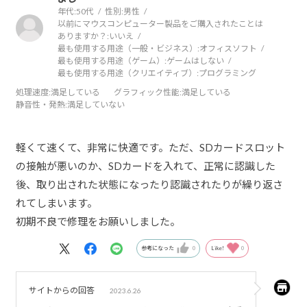
年代:
50代
性別:
男性
以前にマウスコンピューター製品をご購入されたことは
ありますか？:
いいえ
最も使用する用途（一般・ビジネス）:
オフィスソフト
最も使用する用途（ゲーム）:
ゲームはしない
最も使用する用途（クリエイティブ）:
プログラミング
処理速度
:満足している
グラフィック性能
:満足している
静音性・発熱
:満足していない
軽くて速くて、非常に快適です。ただ、SDカードスロット
の接触が悪いのか、SDカードを入れて、正常に認識した
後、取り出された状態になったり認識されたりが繰り返さ
れてしまいます。
初期不良で修理をお願いしました。
参考になった
0
Like!
0
サイトからの回答
2023.6.26