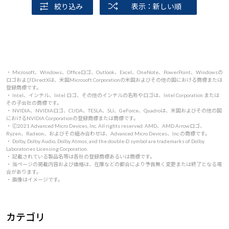
絞り込み
表示：新しい順
・ Microsoft、Windows、Officeロゴ、Outlook、Excel、OneNote、PowerPoint、Windowsの
ロゴおよびDirectXは、米国Microsoft Corporationの米国およびその他の国における商標または
登録商標です。
・ Intel、インテル、Intel ロゴ、その他のインテルの名称やロゴは、Intel Corporation または
その子会社の商標です。
・ NVIDIA、NVIDIAロゴ、CUDA、TESLA、SLI、GeForce、Quadroは、米国およびその他の国
におけるNVIDIA Corporationの登録商標または商標です。
・ 🄫2021 Advanced Micro Devices, Inc. All rights reserved. AMD、AMD Arrowロゴ、
Ryzen、Radeon、およびその組み合わせは、Advanced Micro Devices、Inc.の商標です。
・ Dolby, Dolby Audio, Dolby Atmos, and the double-D symbol are trademarks of Dolby
Laboratories Licensing Corporation.
・ 記載されている製品名等は各社の登録商標あるいは商標です。
・ 当ページの掲載内容および価格は、在庫などの都合により予告無く変更または終了となる場
合があります。
・ 画像はイメージです。
カテゴリ