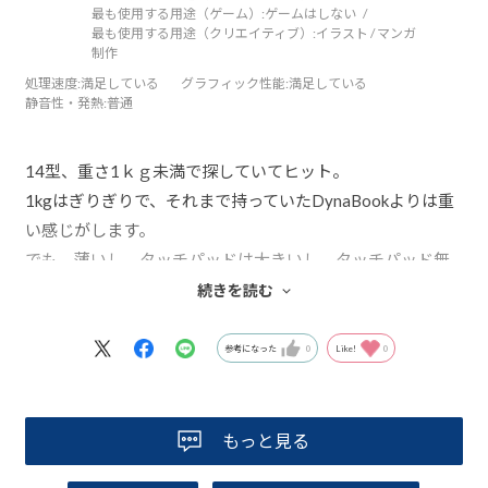
最も使用する用途（ゲーム）:
ゲームはしない
最も使用する用途（クリエイティブ）:
イラスト / マンガ
制作
処理速度
:満足している
グラフィック性能
:満足している
静音性・発熱
:普通
14型、重さ1ｋｇ未満で探していてヒット。
1kgはぎりぎりで、それまで持っていたDynaBookよりは重
い感じがします。
でも、薄いし、タッチパッドは大きいし、タッチパッド無
効にもできる、これよかった。
続きを読む
メモリを16に増設して、今のところ快適です。
参考になった
0
Like!
0
もっと見る