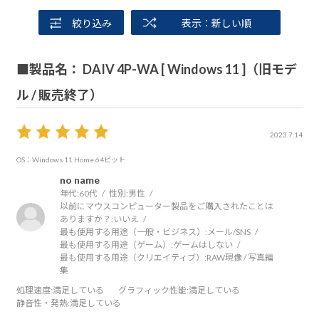
絞り込み
表示：新しい順
■製品名： DAIV 4P-WA [ Windows 11 ]（旧モデ
ル / 販売終了）
2023.7.14
OS：Windows 11 Home 64ビット
no name
年代:
60代
性別:
男性
以前にマウスコンピューター製品をご購入されたことは
ありますか？:
いいえ
最も使用する用途（一般・ビジネス）:
メール/SNS
最も使用する用途（ゲーム）:
ゲームはしない
最も使用する用途（クリエイティブ）:
RAW現像 / 写真編
集
処理速度
:満足している
グラフィック性能
:満足している
静音性・発熱
:満足している