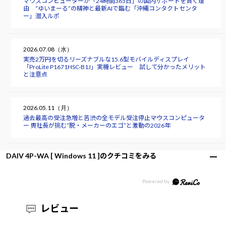
マウスコンピューターが「24時間365日」の国内サポートを貫く理
由 “ゆいまーる”の精神と最新AIで臨む「沖縄コンタクトセンタ
ー」潜入ルポ
2026.07.08（水）
実売2万円を切るリーズナブルな15.6型モバイルディスプレイ
「ProLite P1671HSC-B1J」実機レビュー 試して分かったメリット
と注意点
2026.05.11（月）
過去最高の受注急増と苦渋の全モデル受注停止――マウスコンピュータ
ー 軣社長が挑む“脱・メーカーのエゴ”と激動の2026年
DAIV 4P-WA [ Windows 11 ]のクチコミをみる
レビュー