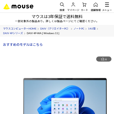
検索
マイページ
カート
店舗情報
メニュー
マウスは3年保証で送料無料
一部対象外の製品あり。詳しくは製品ページにてご確認ください。
マウスコンピューターHOME
DAIV（クリエイターPC）
ノートPC
14.0型
DAIV 4Pシリーズ
DAIV 4P-WA [ Windows 11 ]
おすすめのモデルはこちら
1
16