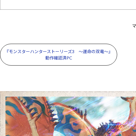
マ
『モンスターハンターストーリーズ3 ～運命の双竜～』
動作確認済PC