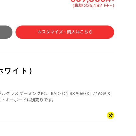
円
～
336,182
税抜
円
～
カスタマイズ・購入はこちら
X（ホワイト）
クラス ゲーミングPC。RADEON RX 9060 XT / 16GB &
・マウス・キーボードは別売りです。