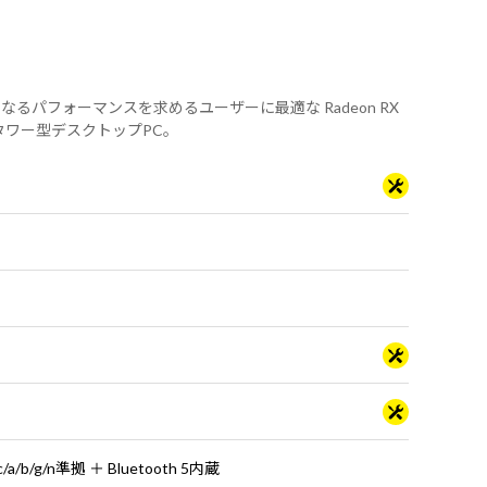
の環境で更なるパフォーマンスを求めるユーザーに最適な Radeon RX
たミニタワー型デスクトップPC。
ac/a/b/g/n準拠 ＋ Bluetooth 5内蔵