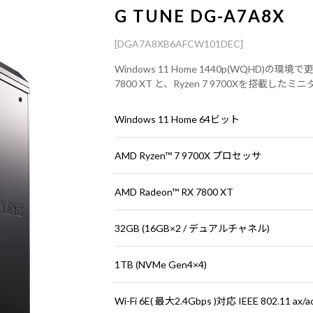
G TUNE DG-A7A8X
[DGA7A8XB6AFCW101DEC]
Windows 11 Home 1440p(WQHD)
7800 XT と、Ryzen 7 9700Xを搭載し
Windows 11 Home 64ビット
AMD Ryzen™ 7 9700X プロセッサ
AMD Radeon™ RX 7800 XT
32GB (16GB×2 / デュアルチャネル)
1TB (NVMe Gen4×4)
Wi-Fi 6E( 最大2.4Gbps )対応 IEEE 802.11 ax/