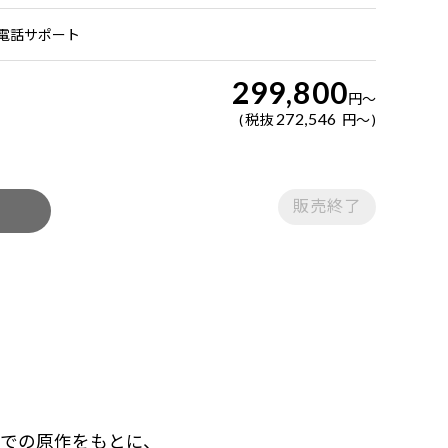
日電話サポート
299,800
円
～
272,546
税抜
円
～
販売終了
都”までの原作をもとに、