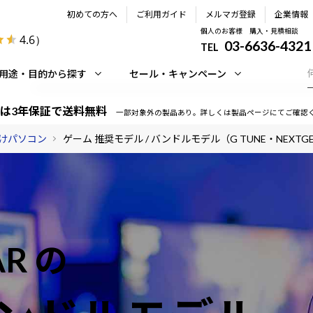
初めての方へ
ご利用ガイド
メルマガ登録
企業情報
個人のお客様 購入・見積相談
4.6
）
03-6636-4321
TEL
用途・目的から探す
セール・キャンペーン
は3年保証で送料無料
一部対象外の製品あり。詳しくは製品ページにてご確認
けパソコン
ゲーム 推奨モデル / バンドルモデル（G TUNE・NEXTG
AR の