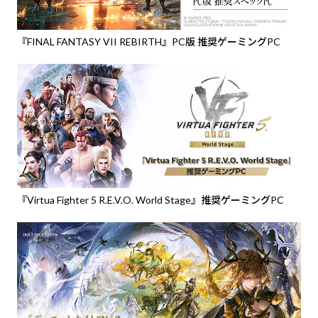
『FINAL FANTASY VII REBIRTH』PC版 推奨ゲーミングPC
『Virtua Fighter 5 R.E.V.O. World Stage』推奨ゲーミングPC