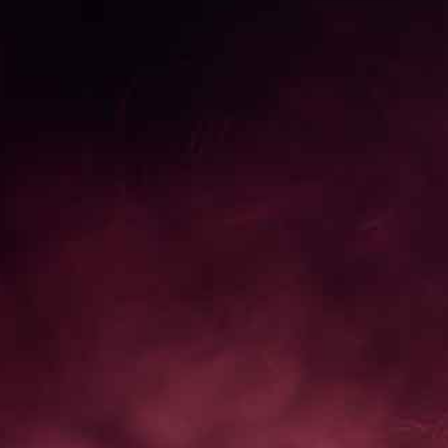
ヘビーゲーマーも満足のスペック
ゲーミングシーンを共に、前に。
新のゲーミング体験をしていただくために、時代に合わ
PUやグラフィックスを搭載したゲーミングPCを開発し
ます。