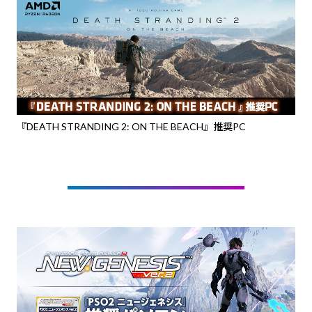
『DEATH STRANDING 2: ON THE BEACH』推奨PC