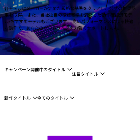
Windows 11
|
Copilot+ PC
Windows 11
|
Copilot+ PC
各モデルはメーカーが定めた厳格な基準をクリアし、公式の推奨認
定を取得。
また、当社独自の検証基準を満たした動作確認済モデ
ル/おすすめモデルもございます。
高いパフォーマンスによる快適
な動作で、あなたのゲームライフを力強くサポートします。
キャンペーン開催中のタイトル
注目タイトル
新作タイトル
全てのタイトル