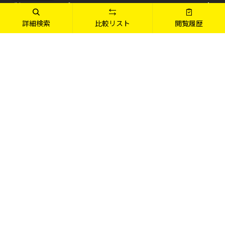
製品ラインアップ
LINE UP
詳細検索
比較リスト
閲覧履歴
ブランド
BRAND
ご利用ガイド
GUIDE
サポート情報
SUPPORT
店舗情報
SHOP
パソコン(PC)通販のマウスコンピューター【公式】
ニュースリリース
企業情報
採用情報