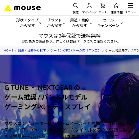
検索
マイページ
カート
店舗情報
メニュー
形状・タイプ
ブランド
用途・目的
セール
から探す
から探す
から探す
キャンペーン
マウスは3年保証で送料無料
形状・タイプから探す をすべてみる
mouse
一般向けパソコン
セール・キャンペーン
一部対象外の製品あり。詳しくは製品ページにてご確認ください。
HOME
用途・目的から探す
ゲーミングPC・ゲーム向けパソコン
ゲーム 推奨モデル / バ
デスクトップPC
G TUNE
ゲーミングPC・ゲーム向けパソコン
期間限定セール
人気モデルが期間限定・お買
ノートPC
NEXTGEAR
クリエイティブ向け
アウトレットパソコン
すべて新品の旧モデル製品な
タブレット
DAIV
ビジネス向けパソコン
G TUNE ・ NEXTGEAR の
おすすめ目玉パソコン
ゲーム推奨 / バンドルモデル
サーバー
MousePro
学習向けパソコン
今イチオシのパソコンをピッ
ゲーミングPC・ディスプレイ
ワークステーション
iiyama
スペック/パーツ別
Windows 11
|
Copilot+ PC
マウスコンピューターは各ゲームメーカーと連携し、初心者からe
Windows 11
|
Copilot+ PC
ディスプレイ
AIおすすめパソコン
スポーツプレイヤーまで
人気ゲームタイトルを安心・快適に楽し
める推奨モデル/バンドルモデルを豊富に取り揃えています。