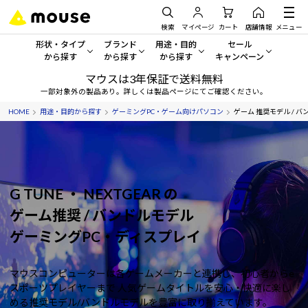
検索
マイページ
カート
店舗情報
メニュー
形状・タイプ
ブランド
用途・目的
セール
から探す
から探す
から探す
キャンペーン
マウスは3年保証で送料無料
形状・タイプから探す をすべてみる
mouse
一般向けパソコン
セール・キャンペーン
一部対象外の製品あり。詳しくは製品ページにてご確認ください。
HOME
用途・目的から探す
ゲーミングPC・ゲーム向けパソコン
ゲーム 推奨モデル / バ
デスクトップPC
G TUNE
ゲーミングPC・ゲーム向けパソコン
期間限定セール
人気モデルが期間限定・お買
ノートPC
NEXTGEAR
クリエイティブ向け
アウトレットパソコン
すべて新品の旧モデル製品な
タブレット
DAIV
ビジネス向けパソコン
G TUNE ・ NEXTGEAR の
おすすめ目玉パソコン
ゲーム推奨 / バンドルモデル
サーバー
MousePro
学習向けパソコン
今イチオシのパソコンをピッ
ゲーミングPC・ディスプレイ
ワークステーション
iiyama
スペック/パーツ別
Windows 11
|
Copilot+ PC
マウスコンピューターは各ゲームメーカーと連携し、初心者からe
Windows 11
|
Copilot+ PC
ディスプレイ
AIおすすめパソコン
スポーツプレイヤーまで
人気ゲームタイトルを安心・快適に楽し
める推奨モデル/バンドルモデルを豊富に取り揃えています。