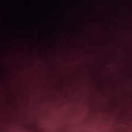
ヘビーゲーマーも満足のスペック
ゲーミングシーンを共に、前に。
新のゲーミング体験をしていただくために、時代に合わ
PUやグラフィックスを搭載したゲーミングPCを開発し
ます。