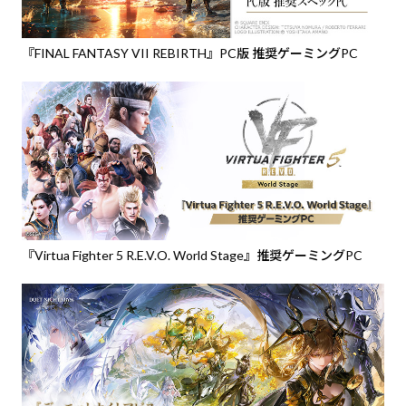
『FINAL FANTASY VII REBIRTH』PC版 推奨ゲーミングPC
『Virtua Fighter 5 R.E.V.O. World Stage』推奨ゲーミングPC