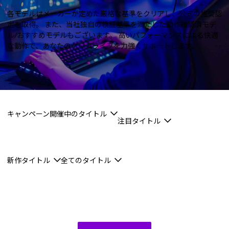
Windows 11
|
Copilot+ PC
Windows 11
|
Copilot+ PC
各モデルはメーカーが定めた厳格な基準をクリアし、公式の推奨認
定を取得。
また、当社独自の検証基準を満たした動作確認済モデ
ル/おすすめモデルもございます。
高いパフォーマンスによる快適
な動作で、あなたのゲームライフを力強くサポートします。
キャンペーン開催中のタイトル
注目タイトル
新作タイトル
全てのタイトル