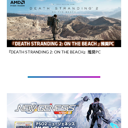
『DEATH STRANDING 2: ON THE BEACH』推奨PC