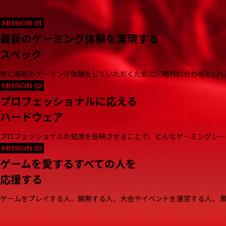
2025.07.23・07.24
未来をつなぐｅスポーツの力 -JAP
2025.07.06
VIRTUA FIGHTER Open Champi
最新のゲーミング体験を実現する
2025.06.19
DetonatioN FocusMeに
スペック
2025.06.16
HD-2D版『ドラゴンクエスト
常に最新のゲーミング体験をしていただくために、時代に合わせたCP
2025.05.29
『ELDEN RING NIGHTR
プロフェッショナルに応える
2025.05.09~05.11
EVO Japan 2025“Virtua Fig
ハードウェア
2025.05.06・05.10
『FROMSOFTWARE GAMES 
プロフェッショナルの知見を反映させることで、どんなゲーミングシー
2025.04.21
eモータースポーツリーグ「UN
2025.04.21
eモータースポーツリーグ「UN
ゲームを愛するすべての人を
2025.03.31
『The First Berserker:
応援する
2025.03.31
DetonatioN FocusMeに
ゲームをプレイする人、開発する人、大会やイベントを運営する人、 
2025.03.31
DetonatioN FocusMeに