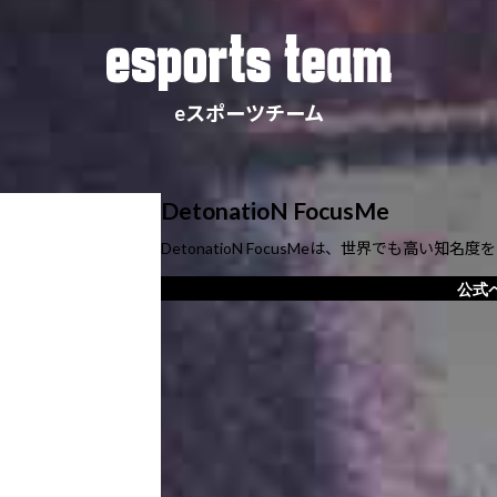
eスポーツチーム
DetonatioN FocusMe
DetonatioN FocusMeは、世界でも高い
公式