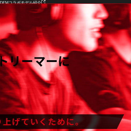
様 DFMコラボモデル紹介
G TUNE・NEXTGEARのご紹介
G TUNE・NEXTGEARのご紹介
ス出展
 機材協賛
 DFMコラボモデル プレイ/League of Legends
トリーマーに
 コラボモデル販売開始
om Tarkov』推奨ゲーミングPC 発売
Monkey様 × ふぇに男様 G TUNE FG-A7G80 レビュー
epher様 G TUNE DG-I7G70 レビュー
 TUNE DG-A7G70紹介
TUNE DG-A7G70 プレイ/Fortnite
り上げていくために。
生1000人で夏の自由研究2025～ 機材協賛