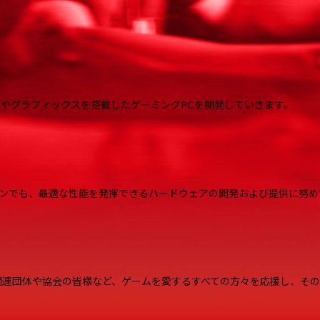
AN ESPORTS CONNECT- 機材協賛
onship2025 Asia Qualifier in Japan 機材協賛
よる製品紹介生配信
III そして伝説へ…』プレイ推奨PC発売
Uやグラフィックスを搭載したゲーミングPCを開発していきます。
EIGN』推奨ゲーミングPC発売
hter 5 R.E.V.O.”部門機材協賛
EVENT SPRING 2025 inTOKYO/OSAKA』機材協賛
ンでも、最適な性能を発揮できるハードウェアの開発および提供に努め
IZONE」公認PC発売
IZONE」機材協賛
 Khazan』推奨ゲーミングPC発売
よる製品紹介動画公開
関連団体や協会の皆様など、ゲームを愛するすべての方々を応援し、そ
よる製品紹介動画公開