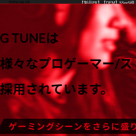
2026.04.03
【製品PR】【DFM】SSeeS
2026.03.19
【製品PR】【YG】カラマリ様 
2026.02.26
【製品PR】【YG】カラマリ様 
G TUNEは
2026.01.30-02.01
Osaka GeN Scramble ブー
2026.01.09-01.11
東京eスポーツフェスタ2026
2025.12.01
【製品PR】【DFM】Yutapon様
様々なプロゲーマー/ス
2025.12.01
DetonatioN Focus Me
2025.11.14
G TUNE限定！『Escape fr
採用されています。
2025.10.08
【製品PR】【SCARZ】Suruga
2025.10.07
【製品PR】【SCARZ】善悪菌様×Z
2025.09.21
【製品PR】【YG】カラマリ様 G
2025.08.30
【製品PR】【DFM】はるきよ様 G 
ゲーミングシーンを
さらに盛
2025.08.02・08.03
マイクラでまちづくり！！～小学