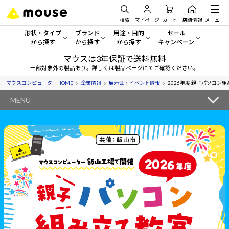
検索
マイページ
カート
店舗情報
メニュー
形状・タイプ
ブランド
用途・目的
セール
から探す
から探す
から探す
キャンペーン
マウスは3年保証で送料無料
形状・タイプから探す をすべてみる
mouse
一般向けパソコン
セール・キャンペーン
一部対象外の製品あり。詳しくは製品ページにてご確認ください。
マウスコンピューターHOME
企業情報
展示会・イベント情報
2026年度 親子パソコン
デスクトップPC
G TUNE
ゲーミングPC・ゲーム向けパソコン
期間限定セール
人気モデルが期間限定・お買
MENU
ノートPC
NEXTGEAR
クリエイティブ向け
アウトレットパソコン
すべて新品の旧モデル製品な
タブレットPC
DAIV
ビジネス向けパソコン
おすすめ目玉パソコン
サーバー
MousePro
学習向けパソコン
今イチオシのパソコンをピッ
ワークステーション
iiyama
スペック/パーツ別
Windows 11
|
Copilot+ PC
Windows 11
|
Copilot+ PC
ディスプレイ
AIおすすめパソコン