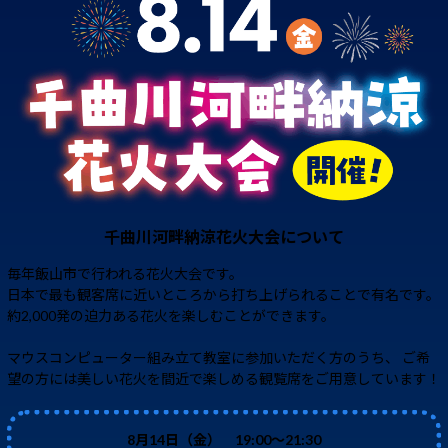
千曲川河畔納涼花火大会について
毎年飯山市で行われる花火大会です。
日本で最も観客席に近いところから打ち上げられることで有名です。
約2,000発の迫力ある花火を楽しむことができます。
マウスコンピューター組み立て教室に参加いただく方のうち、
ご希
望の方には美しい花火を間近で楽しめる観覧席をご用意しています！
8月14日（金） 19:00～21:30