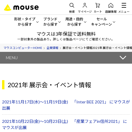
検索
マイページ
カート
店舗情報
メニュー
形状・タイプ
ブランド
用途・目的
セール
から探す
から探す
から探す
キャンペーン
マウスは3年保証で送料無料
形状・タイプから探す をすべてみる
mouse
一般向けパソコン
セール・キャンペーン
一部対象外の製品あり。詳しくは製品ページにてご確認ください。
マウスコンピューターHOME
企業情報
展示会・イベント情報
2021年 展示会・イベント情
デスクトップPC
G TUNE
ゲーミングPC・ゲーム向けパソコン
期間限定セール
人気モデルが期間限定・お買
MENU
ノートPC
NEXTGEAR
クリエイティブ向け
アウトレットパソコン
すべて新品の旧モデル製品な
タブレットPC
DAIV
ビジネス向けパソコン
2021年 展示会・イベント情報
おすすめ目玉パソコン
サーバー
MousePro
学習向けパソコン
今イチオシのパソコンをピッ
2021年11月17日(水)～11月19日(金) 「Inter BEE 2021」 にマウスが
ワークステーション
iiyama
スペック/パーツ別
出展
Windows 11
|
Copilot+ PC
Windows 11
|
Copilot+ PC
2021年10月22日(金)～10月23日(土) 「産業フェアin信州2021」 に
ディスプレイ
AIおすすめパソコン
マウスが出展