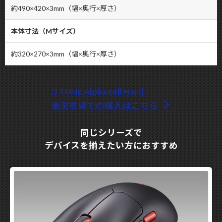
約490×420×3mm（幅×奥行×厚さ）
本体寸法（Mサイズ）
約320×270×3mm（幅×奥行×厚さ）
G TUNE Alpha cell Hard
楽天市場での購入はこちら
同じシリーズで
デバイスを揃えたい方におすすめ