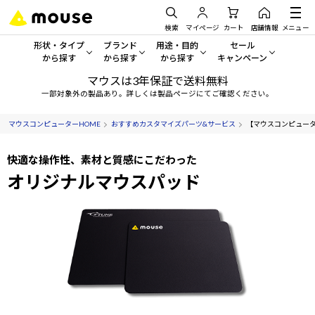
検索
マイページ
カート
店舗情報
メニュー
形状・タイプ
ブランド
用途・目的
セール
から探す
から探す
から探す
キャンペーン
マウスは3年保証で送料無料
形状・タイプから探す をすべてみる
mouse
一般向けパソコン
セール・キャンペーン
一部対象外の製品あり。詳しくは製品ページにてご確認ください。
デスクトップPC
G TUNE
ゲーミングPC・ゲーム向けパソコン
期間限定セール
マウスコンピューターHOME
おすすめカスタマイズパーツ&サービス
【マウスコンピュータ
人気モデルが期間限定・お買
ノートPC
NEXTGEAR
クリエイティブ向け
快適な操作性、素材と質感にこだわった
アウトレットパソコン
オリジナルマウスパッド
すべて新品の旧モデル製品な
タブレットPC
DAIV
ビジネス向けパソコン
おすすめ目玉パソコン
サーバー
MousePro
学習向けパソコン
今イチオシのパソコンをピッ
ワークステーション
iiyama
スペック/パーツ別
Windows 11
|
Copilot+ PC
Windows 11
|
Copilot+ PC
ディスプレイ
AIおすすめパソコン