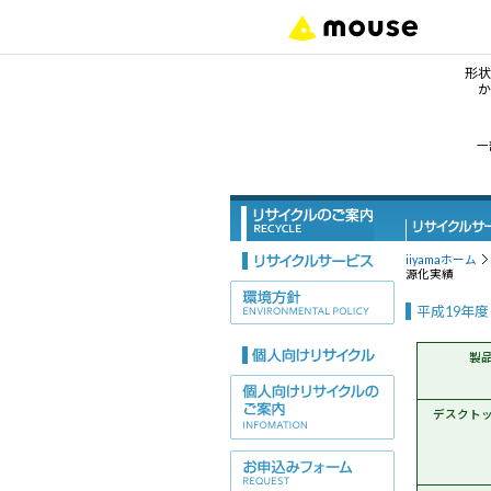
形状
か
形
一
デ
ノ
iiyamaホーム
源化実績
タ
平成19年
サ
製
ワ
デスクト
デ