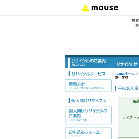
形状
か
形
一
デ
ノ
iiyamaホーム
源化実績
タ
平成18年
サ
製
ワ
デスクト
デ