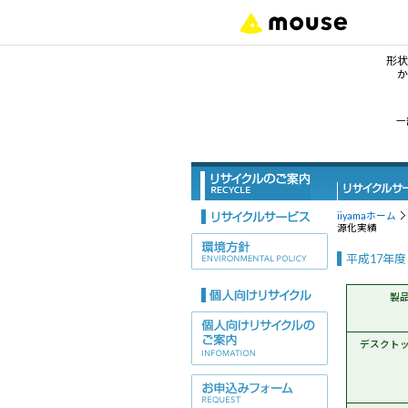
形状
か
形
一
デ
ノ
iiyamaホーム
源化実績
タ
平成17年
サ
製
ワ
デスクト
デ