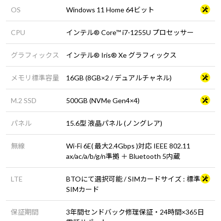
OS
Windows 11 Home 64ビット
CPU
インテル® Core™ i7-1255U プロセッサー
グラフィックス
インテル® Iris® Xe グラフィックス
メモリ標準容量
16GB (8GB×2 / デュアルチャネル)
M.2 SSD
500GB (NVMe Gen4×4)
パネル
15.6型 液晶パネル (ノングレア)
無線
Wi-Fi 6E( 最大2.4Gbps )対応 IEEE 802.11
ax/ac/a/b/g/n準拠 ＋ Bluetooth 5内蔵
LTE
BTOにて選択可能 / SIMカードサイズ : 標準
SIMカード
保証期間
3年間センドバック修理保証・24時間×365日