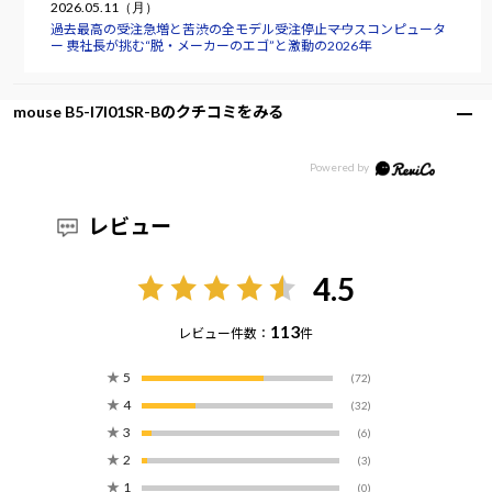
2026.05.11（月）
過去最高の受注急増と苦渋の全モデル受注停止――マウスコンピュータ
ー 軣社長が挑む“脱・メーカーのエゴ”と激動の2026年
mouse B5-I7I01SR-Bのクチコミをみる
レビュー
4.5
113
レビュー件数：
件
★
5
(72)
★
4
(32)
★
3
(6)
★
2
(3)
★
1
(0)