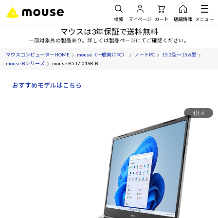
検索
マイページ
カート
店舗情報
メニュー
マウスは3年保証で送料無料
一部対象外の製品あり。詳しくは製品ページにてご確認ください。
マウスコンピューターHOME
mouse（一般向けPC）
ノートPC
15.3型～15.6型
mouse Bシリーズ
mouse B5-I7I01SR-B
おすすめモデルはこちら
1
14