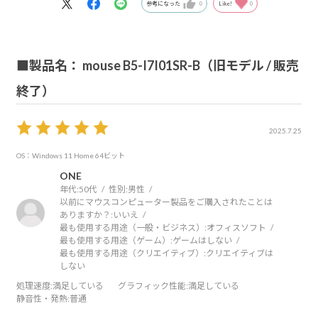
参考になった
0
Like!
0
■製品名： mouse B5-I7I01SR-B（旧モデル / 販売
終了）
2025.7.25
OS：Windows 11 Home 64ビット
ONE
年代:
50代
性別:
男性
以前にマウスコンピューター製品をご購入されたことは
ありますか？:
いいえ
最も使用する用途（一般・ビジネス）:
オフィスソフト
最も使用する用途（ゲーム）:
ゲームはしない
最も使用する用途（クリエイティブ）:
クリエイティブは
しない
処理速度
:満足している
グラフィック性能
:満足している
静音性・発熱
:普通