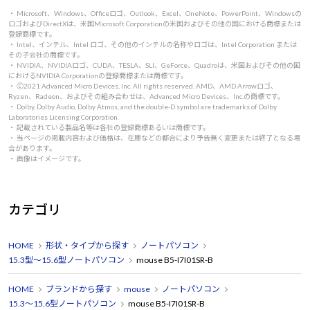
・ Microsoft、Windows、Officeロゴ、Outlook、Excel、OneNote、PowerPoint、Windowsの
ロゴおよびDirectXは、米国Microsoft Corporationの米国およびその他の国における商標または
登録商標です。
・ Intel、インテル、Intel ロゴ、その他のインテルの名称やロゴは、Intel Corporation または
その子会社の商標です。
・ NVIDIA、NVIDIAロゴ、CUDA、TESLA、SLI、GeForce、Quadroは、米国およびその他の国
におけるNVIDIA Corporationの登録商標または商標です。
・ 🄫2021 Advanced Micro Devices, Inc. All rights reserved. AMD、AMD Arrowロゴ、
Ryzen、Radeon、およびその組み合わせは、Advanced Micro Devices、Inc.の商標です。
・ Dolby, Dolby Audio, Dolby Atmos, and the double-D symbol are trademarks of Dolby
Laboratories Licensing Corporation.
・ 記載されている製品名等は各社の登録商標あるいは商標です。
・ 当ページの掲載内容および価格は、在庫などの都合により予告無く変更または終了となる場
合があります。
・ 画像はイメージです。
カテゴリ
HOME
形状・タイプから探す
ノートパソコン
15.3型～15.6型ノートパソコン
mouse B5-I7I01SR-B
HOME
ブランドから探す
mouse
ノートパソコン
15.3～15.6型ノートパソコン
mouse B5-I7I01SR-B