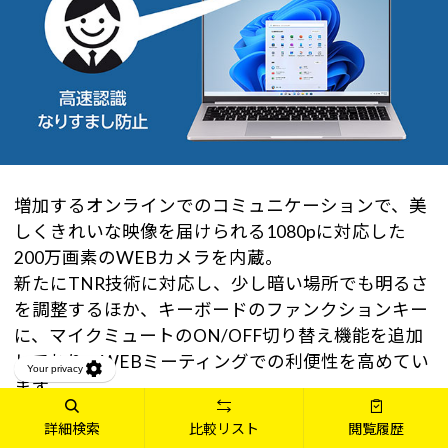
増加するオンラインでのコミュニケーションで、美
しくきれいな映像を届けられる1080pに対応した
200万画素のWEBカメラを内蔵。
新たにTNR技術に対応し、少し暗い場所でも明るさ
を調整するほか、キーボードのファンクションキー
に、マイクミュートのON/OFF切り替え機能を追加
しており、WEBミーティングでの利便性を高めてい
ます。
また、顔認証でパスワードレスでログインな可能に
詳細検索
比較リスト
閲覧履歴
なるWindows Hello対応で、大事なデータの入った