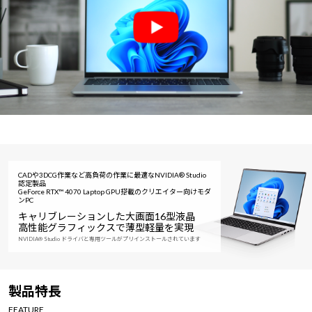
CADや3DCG作業など高負荷の作業に最適なNVIDIA® Studio
認定製品
GeForce RTX™ 4070 Laptop GPU搭載のクリエイター向けモダ
ンPC
キャリブレーションした大画面16型液晶
高性能グラフィックスで薄型軽量を実現
NVIDIA® Studio ドライバと専用ツールがプリインストールされています
製品特長
FEATURE