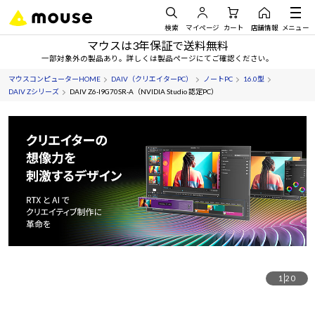
検索
マイページ
カート
店舗情報
メニュー
マウスは3年保証で送料無料
一部対象外の製品あり。詳しくは製品ページにてご確認ください。
マウスコンピューターHOME
DAIV（クリエイターPC）
ノートPC
16.0型
DAIV Zシリーズ
DAIV Z6-I9G70SR-A（NVIDIA Studio 認定PC）
1
20