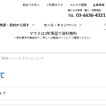
初めての方へ
ご利用ガイド
メルマガ登録
企業情報
個人のお客様 購入・見積相談
03-6636-4321
TEL
用途・目的から探す
セール・キャンペーン
マウスは3年保証で送料無料
一部対象外の製品あり。詳しくは製品ページにてご確認ください。
ご質問
>
リースプランについて
料・配送について
オーダーステータスにつ
ャンセルについて
領収書発行手順について
て
品について
営業日のご案内
理・サポート&サービス
ウェブサイトからの通知
か？