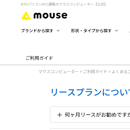
BTOパソコン(PC)通販のマウスコンピューター【公式】
ブランドから探す
形状・タイプから探す
ご利用ガイド
マウスコンピューター
>
ご利用ガイド
>
よくある
ご利用ガイド
送
初めての方へ
キ
リースプランについ
ご購入方法について
返
お支払い方法について
修
何ヶ月リースがお勧めです