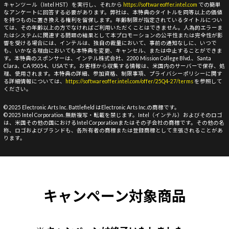
キャンツール（Intel HST）を実行し、それから
https://softwareoffer.intel.com
での簡単
なアンケートに回答する必要があります。弊社は、本特典のタイトルを同等以上の価値
を持つものに置き換える権利を留保します。年齢制限が指定されているタイトルについ
ては、その年齢以上の方でなければご利用いただくことはできません。人為的エラーま
たはシステムに関連する問題の結果として本プロモーションの公平性または完全性が影
響を受ける場合には、インテルは、独自の裁量において、事前の通知なしに、いつで
も、いかなる理由においても本特典を変更、キャンセル、または中止することができま
す。本特典のスポンサーは、インテル株式会社、2200 Mission College Blvd.、Santa
Clara、CA 95054、USAです。お客様から収集する情報は、米国内のサーバーで保存、処
理、使用されます。本特典の詳細、参加資格、制限事項、プライバシーポリシーに関す
る詳細情報については、
https://softwareoffer.intel.com/offer/25Q4-27/terms
を参照して
ください。
© 2025 Electronic Arts Inc. Battlefield はElectronic Arts Inc.の商標です。
© 2025 Intel Corporation. 無断複写・転載を禁じます。Intel（インテル）およびそのロゴ
は、米国その他の国におけるIntel Corporationまたはその子会社の商標です。その他の名
称、ロゴおよびブランドも、各所有者の商標または登録商標として主張されることがあ
ります。
キャンペーン対象商品