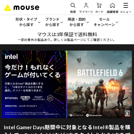
検索
マイページ
カート
店舗情報
メニュー
形状・タイプ
ブランド
用途・目的
セール
から探す
から探す
から探す
キャンペーン
マウスは3年保証で送料無料
形状・タイプから探す をすべてみる
mouse
一般向けパソコン
セール・キャンペーン
一部対象外の製品あり。詳しくは製品ページにてご確認ください。
デスクトップPC
G TUNE
ゲーミングPC・ゲーム向けパソコン
期間限定セール
人気モデルが期間限定・お買
ノートPC
NEXTGEAR
クリエイティブ向け
アウトレットパソコン
すべて新品の旧モデル製品な
タブレット
DAIV
ビジネス向けパソコン
おすすめ目玉パソコン
サーバー
MousePro
学習向けパソコン
今イチオシのパソコンをピッ
ワークステーション
iiyama
スペック/パーツ別
Windows 11
|
Copilot+ PC
Windows 11
|
Copilot+ PC
ディスプレイ
AIおすすめパソコン
Intel Gamer Days期間中に対象となるIntel®製品を購