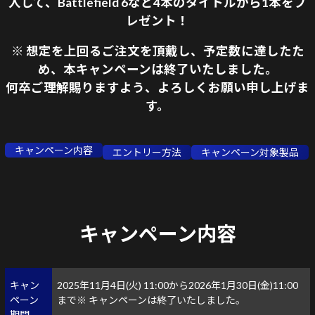
入して、
Battlefield 6など4本のタイトルから1本をプ
Windows 11
|
Copilot+ PC
Windows 11
|
Copilot+ PC
レゼント！
※ 想定を上回るご注文を頂戴し、予定数に達したた
め、本キャンペーンは終了いたしました。
何卒ご理解賜りますよう、よろしくお願い申し上げま
す。
キャンペーン内容
エントリー方法
キャンペーン対象製品
キャンペーン内容
キャン
2025年11月4日(火) 11:00から2026年1月30日(金)11:00
ペーン
まで
※ キャンペーンは終了いたしました。
期間