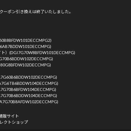
 クーポン引き換えは終了いたしました。
』
G60B8BFDW101DECCMPG2)
7G6AB7BDDW101DECCMPG)
イト）(DGI7G70W8BFDW101DECCMPG)
7G70B6BDDW102DECCMPG)
7G80G8BFDW102DECCMPG)
GA7G60B6BDDW102DECCMPG)
GA7G6TB6BDDW104DECCMPG)
GA7G70B6BFDW104DECCMPG)
GA7G70B6BDDW104DECCMPG)
DA7G70B8AFDW102DECCMPG)
通販サイト
イレクトショップ