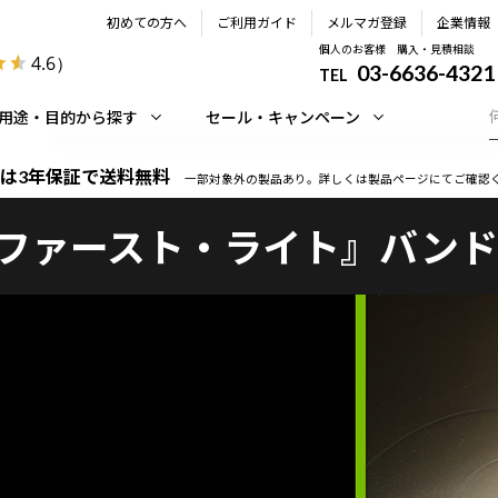
初めての方へ
ご利用ガイド
メルマガ登録
企業情報
個人のお客様 購入・見積相談
4.6
）
03-6636-4321
TEL
用途・目的から探す
セール・キャンペーン
は3年保証で送料無料
一部対象外の製品あり。詳しくは製品ページにてご確認
007 ファースト・ライト』バ
。