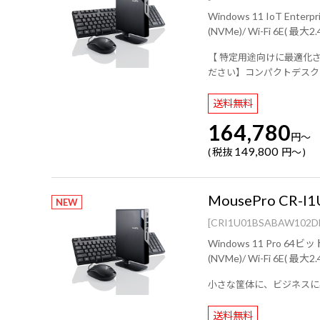
Windows 11 IoT Enterprise LTSC 2024 64ビット/ インテル® プロセッ
【 特定用途向けに最適化されたO
ださい】コンパクトデスク
送料無料
164,780
円
～
149,800
税抜
円
～
MousePro CR-I1
NEW
[CRI1U01BSABAW102D
Windows 11 Pro 64ビット ( PKIDラベル貼付対応 )/ インテル® プロセッサ
小さな筐体に、ビジネスに
送料無料