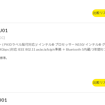
比較リ
U01
EC]
ー N150/ インテル® グラフィックス/ 8GB (8GB×1 / シングルチャネル)/ 128GB
(NVMe)/ Wi-Fi 6
標準。
比較リ
U01