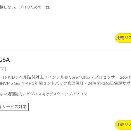
協しない。プロのための一台。
比較リ
7G6A
EC]
ロセッサー 265/ NVIDIA® GeForce RTX™ 5060 Ti (8GB)/ 16GB (8GB×2 / デ
ュアルチャネル)/ 500GB (NVMe Gen4×4)/ 3年間センドバック修理保証・24時間×365日電
ない処理能力。ビジネス向けデスクトップパソコン
荷サービス対応
比較リ