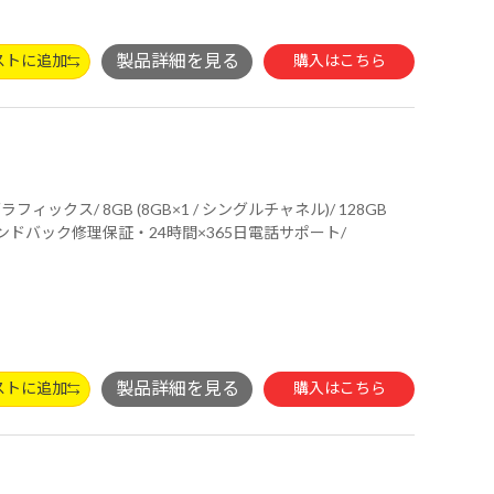
ストに追加
購入はこちら
E( 最大2.4Gbps )対応 IEEE 802.11 ax/ac/a/b/g/n準拠 ＋ Bluetooth 5内蔵/ 3年間センドバック修理保証・24時間×365日電話サポート/
ストに追加
購入はこちら