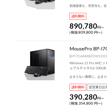
処理速度も、安定性も、妥
送料無料
890,780
円
～
809,800
税抜
円
～
MousePro BP-I
[BPI7G6AB8BFDW101D
Windows 11 Pro 64ビット ( PKIDラベル貼付対応 )/ インテル® Core™ Ultra 7 プ
止まらない業務に、止まら
送料無料
翌営業日出
390,280
円
～
354,800
税抜
円
～