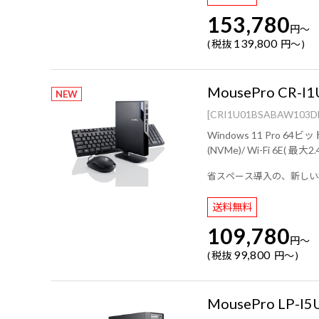
153,780
円
～
139,800
税抜
円
～
MousePro CR-I1
NEW
[CRI1U01BSABAW103D
Windows 11 Pro 64ビット ( PKIDラベル貼付対応 )/ インテル® プロセッサ
省スペース導入の、新しい
送料無料
109,780
円
～
99,800
税抜
円
～
MousePro LP-I5