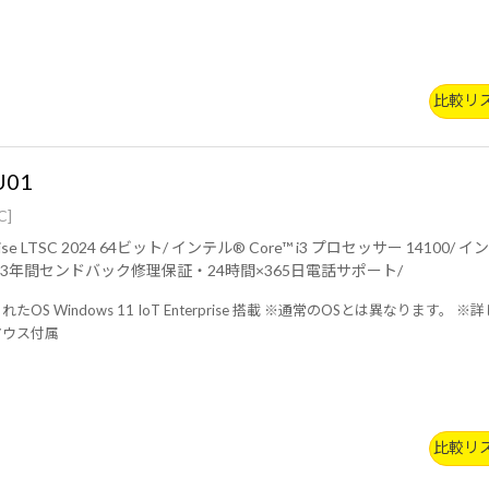
比較リ
U01
C]
3 プロセッサー 14100/ インテル® UHD グラフィックス 730/ 8GB (8GB×1 / シングルチ
ャネル)/ 256GB (NVMe)/ 3年間センドバック修理保証・24時間×365日電話サポート/
S Windows 11 IoT Enterprise 搭載 ※通常のOSとは異なります。 ※詳
マウス付属
比較リ