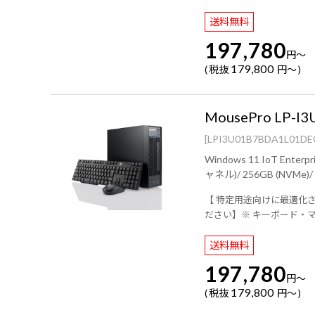
送料無料
197,780
円
～
179,800
税抜
円
～
MousePro LP-I3
[LPI3U01B7BDA1L01DE
Windows 11 IoT Enterprise LTSC 2024 64ビット/ インテル® Core™ i
【 特定用途向けに最適化されたO
ださい】※ キーボード・
送料無料
197,780
円
～
179,800
税抜
円
～