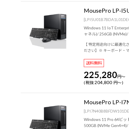
MousePro LP-I5
[LPI5U01B7BDA1L01DE
Windows 11 IoT Enterprise LTSC 2024 64ビット/ インテル® Core™ i
【 特定用途向けに最適化されたO
ださい】※ キーボード・
送料無料
225,280
円
～
204,800
税抜
円
～
MousePro LP-I7
[LPI7N40B8BFDW101DE
Windows 11 Pro 64ビット (DSP)/ インテル® Core™ Ultra 7 プロセッサー 265/ NVIDIA RTX PRO™ 4000 SFF Black