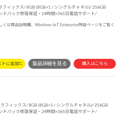
E( 最大2.4Gbps )対応 IEEE 802.11 ax/ac/a/b/g/n準拠 ＋ Bluetooth 5内蔵/ 3年間センドバック修理保証・24時間×365日電話サポート/
しくは商品説明欄、Windows IoT Enterprise特設ページをご覧く
ストに追加
購入はこちら
E( 最大2.4Gbps )対応 IEEE 802.11 ax/ac/a/b/g/n準拠 ＋ Bluetooth 5内蔵/ 3年間センドバック修理保証・24時間×365日電話サポート/