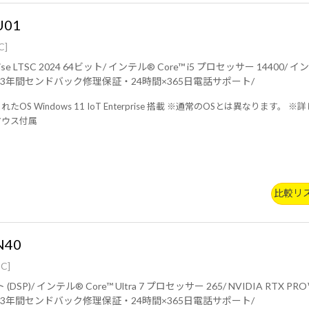
U01
C]
5 プロセッサー 14400/ インテル® UHD グラフィックス 730/ 8GB (8GB×1 / シングルチ
ャネル)/ 256GB (NVMe)/ 3年間センドバック修理保証・24時間×365日電話サポート/
S Windows 11 IoT Enterprise 搭載 ※通常のOSとは異なります。 ※詳
マウス付属
比較リ
N40
C]
well/ 32GB (16GB×2 / デュアルチャネル)/
500GB (NVMe Gen4×4)/ 3年間センドバック修理保証・24時間×365日電話サポート/