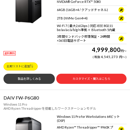
NVIDIA® GeForce RTX™ 5080
Windows 11
|
Copilot+ PC
Windows 11
|
Copilot+ PC
64GB (16GB×4 / クアッドチャネル)
2TB (NVMe Gen4×4)
Wi-Fi 7 ( 最大2.6Gbps ) 対応 IEEE 802.11
be/ax/ac/a/b/g/n準拠 ＋ Bluetooth 5内蔵
3年間センドバック修理保証・24時間
×365日電話サポート
4,999,800
円
～
送料無料
4,545,273
税抜
円
～
比較リストに追加
製品を詳しくみる
カスタマイズ・購入はこちら
DAIV FW-P6G80
Windows 11 Pro
AMD Ryzen Threadripperを搭載したワークステーションモデル
Windows 11 Pro for Workstations 64ビット
(DSP)
AMD Ryzen™ Threadripper™ 9960X プ