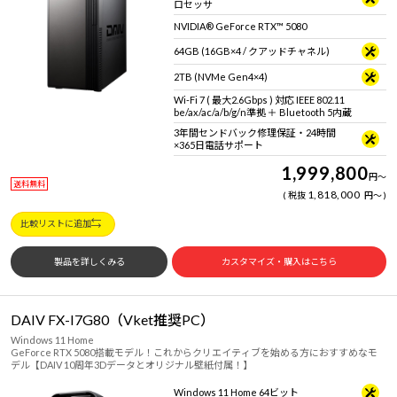
ロセッサ
NVIDIA® GeForce RTX™ 5080
64GB (16GB×4 / クアッドチャネル)
2TB (NVMe Gen4×4)
Wi-Fi 7 ( 最大2.6Gbps ) 対応 IEEE 802.11
be/ax/ac/a/b/g/n準拠 ＋ Bluetooth 5内蔵
3年間センドバック修理保証・24時間
×365日電話サポート
1,999,800
円
～
送料無料
1,818,000
税抜
円
～
比較リストに追加
製品を詳しくみる
カスタマイズ・購入はこちら
DAIV FX-I7G80（Vket推奨PC）
Windows 11 Home
GeForce RTX 5080搭載モデル！これからクリエイティブを始める方におすすめなモ
デル【DAIV 10周年3Dデータとオリジナル壁紙付属！】
Windows 11 Home 64ビット