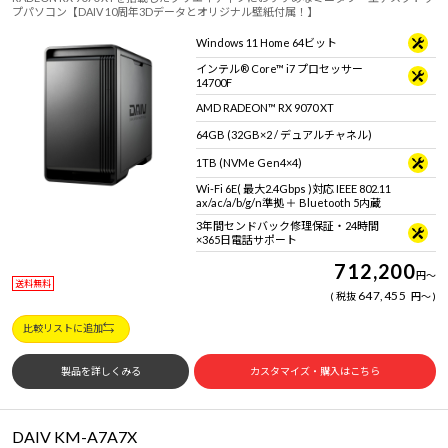
プパソコン【DAIV 10周年3Dデータとオリジナル壁紙付属！】
Windows 11 Home 64ビット
インテル® Core™ i7 プロセッサー
14700F
AMD RADEON™ RX 9070 XT
64GB (32GB×2 / デュアルチャネル)
1TB (NVMe Gen4×4)
Wi-Fi 6E( 最大2.4Gbps )対応 IEEE 802.11
ax/ac/a/b/g/n準拠 ＋ Bluetooth 5内蔵
3年間センドバック修理保証・24時間
×365日電話サポート
712,200
円
～
送料無料
647,455
税抜
円
～
比較リストに追加
製品を詳しくみる
カスタマイズ・購入はこちら
DAIV KM-A7A7X