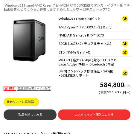
[Windows 11 Home] AMD Ryzen 7 & NVIDIA RTX 5070搭載でマンガ・イラスト制作や
動画編集などでより重い作業におすすめなミニタワー型デスクトップPC
Windows 11 Home 64ビット
AMD Ryzen™ 7 9850X3D プロセッサ
NVIDIA® GeForce RTX™ 5070
32GB (16GB×2 / デュアルチャネル)
2TB (NVMe Gen4×4)
Wi-Fi 6E( 最大2.4Gbps )対応 IEEE 802.11
ax/ac/a/b/g/n準拠 ＋ Bluetooth 5内蔵
3年間センドバック修理保証・24時間
×365日電話サポート
584,800
円
～
送料無料
翌営業日出荷サービス対応
531,637
税抜
円
～
比較リストに追加
製品を詳しくみる
カスタマイズ・購入はこちら