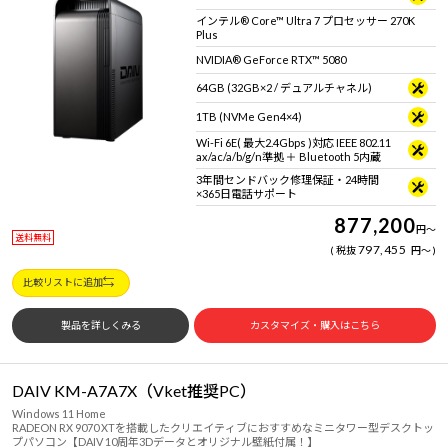
インテル® Core™ Ultra 7 プロセッサー 270K
Plus
NVIDIA® GeForce RTX™ 5080
64GB (32GB×2 / デュアルチャネル)
1TB (NVMe Gen4×4)
Wi-Fi 6E( 最大2.4Gbps )対応 IEEE 802.11
ax/ac/a/b/g/n準拠 ＋ Bluetooth 5内蔵
3年間センドバック修理保証・24時間
×365日電話サポート
877,200
円
～
送料無料
797,455
税抜
円
～
比較リストに追加
製品を詳しくみる
カスタマイズ・購入はこちら
DAIV KM-A7A7X（Vket推奨PC）
Windows 11 Home
RADEON RX 9070 XTを搭載したクリエイティブにおすすめなミニタワー型デスクトッ
プパソコン【DAIV 10周年3Dデータとオリジナル壁紙付属！】