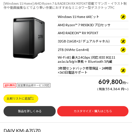
[Windows 11 Home] AMD Ryzen 7 & RADEON RX 9070 XT搭載でマンガ・イラスト制
作や動画編集などでより重い作業におすすめなミニタワー型デスクトップPC
Windows 11 Home 64ビット
AMD Ryzen™ 7 9850X3D プロセッサ
AMD RADEON™ RX 9070 XT
32GB (16GB×2 / デュアルチャネル)
2TB (NVMe Gen4×4)
Wi-Fi 6E( 最大2.4Gbps )対応 IEEE 802.11
ax/ac/a/b/g/n準拠 ＋ Bluetooth 5内蔵
3年間センドバック修理保証・24時間
×365日電話サポート
609,800
円
～
送料無料
翌営業日出荷サービス対応
554,364
税抜
円
～
比較リストに追加
製品を詳しくみる
カスタマイズ・購入はこちら
DAIV KM-A7G70