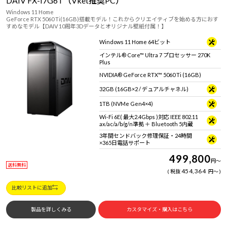
DAIV FX-I7G6T（Vket推奨PC）
Windows 11 Home
GeForce RTX 5060 Ti(16GB)搭載モデル！これからクリエイティブを始める方におす
すめなモデル【DAIV 10周年3Dデータとオリジナル壁紙付属！】
Windows 11 Home 64ビット
インテル® Core™ Ultra 7 プロセッサー 270K
Plus
NVIDIA® GeForce RTX™ 5060 Ti (16GB)
32GB (16GB×2 / デュアルチャネル)
1TB (NVMe Gen4×4)
Wi-Fi 6E( 最大2.4Gbps )対応 IEEE 802.11
ax/ac/a/b/g/n準拠 ＋ Bluetooth 5内蔵
3年間センドバック修理保証・24時間
×365日電話サポート
499,800
円
～
送料無料
454,364
税抜
円
～
比較リストに追加
製品を詳しくみる
カスタマイズ・購入はこちら