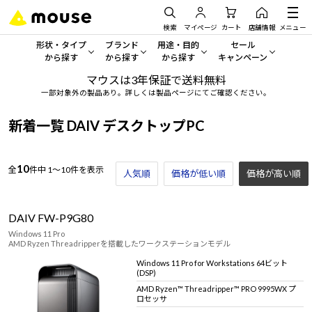
検索
マイページ
カート
店舗情報
メニュー
形状・タイプ
ブランド
用途・目的
セール
から探す
から探す
から探す
キャンペーン
マウスは3年保証で送料無料
形状・タイプから探す をすべてみる
mouse
一般向けパソコン
セール・キャンペーン
一部対象外の製品あり。詳しくは製品ページにてご確認ください。
デスクトップPC
G TUNE
ゲーミングPC・ゲーム向けパソコン
期間限定セール
新着一覧 DAIV デスクトップPC
人気モデルが期間限定・お買
ノートPC
NEXTGEAR
クリエイティブ向け
アウトレットパソコン
10
全
件中
1～10件を表示
人気順
価格が低い順
価格が高い順
すべて新品の旧モデル製品な
タブレット
DAIV
ビジネス向けパソコン
おすすめ目玉パソコン
DAIV FW-P9G80
サーバー
MousePro
学習向けパソコン
今イチオシのパソコンをピッ
Windows 11 Pro
AMD Ryzen Threadripperを搭載したワークステーションモデル
ワークステーション
iiyama
スペック/パーツ別
Windows 11
|
Copilot+ PC
Windows 11 Pro for Workstations 64ビット
(DSP)
Windows 11
|
Copilot+ PC
ディスプレイ
AIおすすめパソコン
AMD Ryzen™ Threadripper™ PRO 9995WX プ
ロセッサ