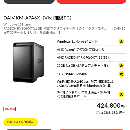
DAIV KM-A7A6X（Vket推奨PC）
Windows 11 Home
RADEON RX 9060XT(16GB)搭載でクリエイター向けのミニタワーモデル！【DAIV 10
周年3Dデータとオリジナル壁紙付属！】
Windows 11 Home 64ビット
AMD Ryzen™ 7 9700X プロセッサ
AMD RADEON™ RX 9060 XT (16 GB)
32GB (16GB×2 / デュアルチャネル)
1TB (NVMe Gen4×4)
Wi-Fi 6E( 最大2.4Gbps )対応 IEEE 802.11
ax/ac/a/b/g/n準拠 ＋ Bluetooth 5内蔵
3年間センドバック修理保証・24時間
×365日電話サポート
424,800
円
～
送料無料
386,182
税抜
円
～
比較リストに追加