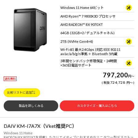
Windows 11 Home 64ビット
AMD Ryzen™ 7 9800X3D プロセッサ
AMD RADEON™ RX 9070 XT
64GB (32GB×2 / デュアルチャネル)
2TB (NVMe Gen4×4)
Wi-Fi 6E( 最大2.4Gbps )対応 IEEE 802.11
ax/ac/a/b/g/n準拠 ＋ Bluetooth 5内蔵
3年間センドバック修理保証・24時間
×365日電話サポート
797,200
円
～
送料無料
724,728
税抜
円
～
比較リストに追加
製品を詳しくみる
カスタマイズ・購入はこちら
DAIV KM-I7A7X（Vket推奨PC）
Windows 11 Home
RADEON RX 9070 XTを搭載したクリエイティブにおすすめなミニタワー型デスクトッ