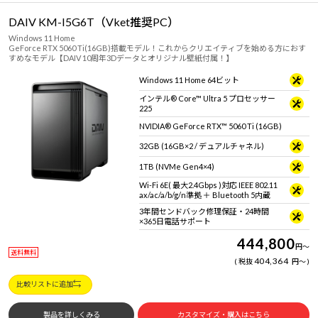
DAIV KM-I5G6T（Vket推奨PC）
Windows 11 Home
GeForce RTX 5060 Ti(16GB)搭載モデル！これからクリエイティブを始める方におす
すめなモデル【DAIV 10周年3Dデータとオリジナル壁紙付属！】
Windows 11 Home 64ビット
インテル® Core™ Ultra 5 プロセッサー
225
NVIDIA® GeForce RTX™ 5060 Ti (16GB)
32GB (16GB×2 / デュアルチャネル)
1TB (NVMe Gen4×4)
Wi-Fi 6E( 最大2.4Gbps )対応 IEEE 802.11
ax/ac/a/b/g/n準拠 ＋ Bluetooth 5内蔵
3年間センドバック修理保証・24時間
×365日電話サポート
444,800
円
～
送料無料
404,364
税抜
円
～
比較リストに追加
製品を詳しくみる
カスタマイズ・購入はこちら