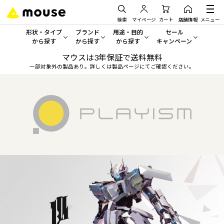
検索
マイページ
カート
店舗情報
メニュー
形状・タイプ
ブランド
用途・目的
セール
から探す
から探す
から探す
キャンペーン
マウスは3年保証で送料無料
形状・タイプから探す をすべてみる
mouse
一般向けパソコン
セール・キャンペーン
一部対象外の製品あり。詳しくは製品ページにてご確認ください。
デスクトップPC
G TUNE
ゲーミングPC・ゲーム向けパソコン
期間限定セール
人気モデルが期間限定・お買
ノートPC
NEXTGEAR
クリエイティブ向け
アウトレットパソコン
すべて新品の旧モデル製品な
タブレット
DAIV
ビジネス向けパソコン
おすすめ目玉パソコン
サーバー
MousePro
学習向けパソコン
今イチオシのパソコンをピッ
ワークステーション
iiyama
スペック/パーツ別
Windows 11
|
Copilot+ PC
Windows 11
|
Copilot+ PC
ディスプレイ
AIおすすめパソコン