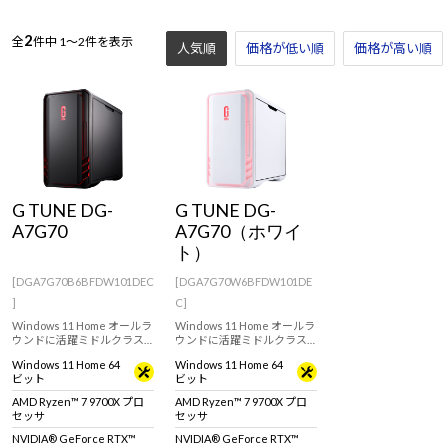
2
全
件中
1～2件を表示
人気順
価格が低い順
価格が高い順
G TUNE DG-
G TUNE DG-
A7G70
A7G70（ホワイ
ト）
[DGA7G70B6BFDW101DEC
[DGA7G70W6BFDW101DE
]
C]
Windows 11 Home オールラ
Windows 11 Home オールラ
ウンドに活躍ミドルクラス
ウンドに活躍ミドルクラス
ゲーミングPC。GeForce
ゲーミングPC。GeForce
Windows 11 Home 64
Windows 11 Home 64
RTX 5070 & AMD Ryzen 7
RTX 5070 & AMD Ryzen 7
ビット
ビット
9700X 搭載。 ※モニタ・マ
9700X 搭載。 ※モニタ・マ
ウス・キーボードは別売り
ウス・キーボードは別売り
AMD Ryzen™ 7 9700X プロ
AMD Ryzen™ 7 9700X プロ
です。
です。
セッサ
セッサ
NVIDIA® GeForce RTX™
NVIDIA® GeForce RTX™