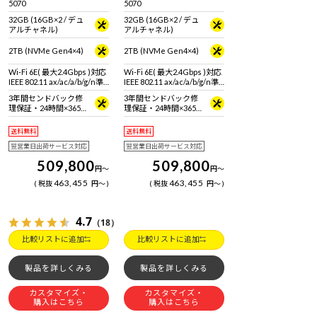
5070
5070
32GB (16GB×2 / デュ
32GB (16GB×2 / デュ
アルチャネル)
アルチャネル)
2TB (NVMe Gen4×4)
2TB (NVMe Gen4×4)
Wi-Fi 6E( 最大2.4Gbps )対応
Wi-Fi 6E( 最大2.4Gbps )対応
IEEE 802.11 ax/ac/a/b/g/n準
IEEE 802.11 ax/ac/a/b/g/n準
拠 ＋ Bluetooth 5内蔵
拠 ＋ Bluetooth 5内蔵
3年間センドバック修
3年間センドバック修
理保証・24時間×365
理保証・24時間×365
日電話サポート
日電話サポート
送料無料
送料無料
翌営業日出荷サービス対応
翌営業日出荷サービス対応
509,800
509,800
円
～
円
～
463,455
463,455
税抜
円
～
税抜
円
～
4.7
（18）
比較リストに追加
比較リストに追加
製品を詳しくみる
製品を詳しくみる
カスタマイズ・
カスタマイズ・
購入はこちら
購入はこちら