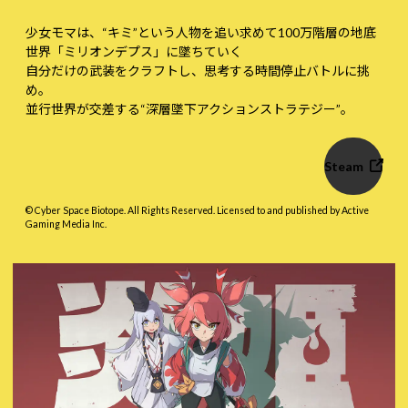
少女モマは、“キミ”という人物を追い求めて100万階層の地底
世界「ミリオンデプス」に墜ちていく――
自分だけの武装をクラフトし、思考する時間停止バトルに挑
め。
並行世界が交差する“深層墜下アクションストラテジー”。
Steam
© Cyber Space Biotope. All Rights Reserved. Licensed to and published by Active
Gaming Media Inc.