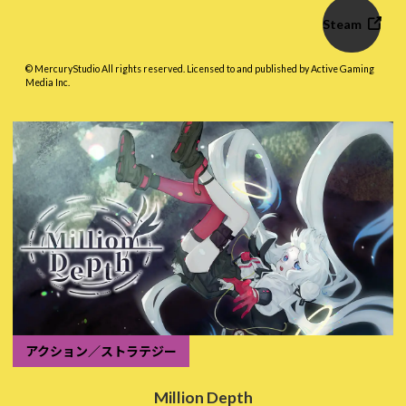
Steam
© MercuryStudio All rights reserved. Licensed to and published by Active Gaming
Media Inc.
アクション／ストラテジー
Million Depth