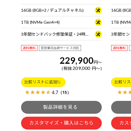
16GB (8GB×2 / デュアルチャネル)
16GB (8
1TB (NVMe Gen4×4)
1TB (NVM
3年間センドバック修理保証・24時間×365日電話サポート
送料無料
翌営業日出荷サービス対応
送料無料
229,900
円
～
209,000
税抜
円
～
比較リストに追加
比較リス
4.7
（15）
カスタマイズ・購入はこちら
カス