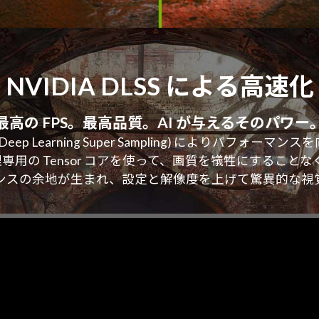
NVIDIA DLSS による高速化
最高の FPS。最高品質。
AI が与えるそのパワー
S (Deep Learning Super Sampling) によりパフォー
た AI 処理専用の Tensor コアを使って、画質を犠牲にす
ンスの余地が生まれ、設定と解像度を上げて驚異的な視