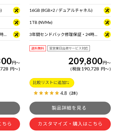
)
16GB (8GB×2 / デュアルチャネル)
1TB (NVMe)
3年間センドバック修理保証・24時間×365日電話サポート
3年間センドバック修理保証・24時間×365日電話サポート
送料無料
翌営業日出荷サービス対応
800
209,800
円
～
円
～
,728
190,728
円
～
税抜
円
～
比較リストに追加
4.8
（28）
こちら
カスタマイズ・購入はこちら