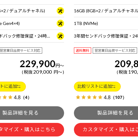
GB×2 / デュアルチャネル)
16GB (8GB×2 / デュアルチャネル
e Gen4×4)
1TB (NVMe)
3年間センドバック修理保証・24時間×365日電話サポート
翌営業日出荷サービス対応
送料無料
翌営業日出荷サービス対応
229,900
209,
円
～
209,000
190
税抜
円
～
税抜
トに追加
比較リストに追加
4.8
4.8
（4）
（107）
タマイズ・購入はこちら
カスタマイズ・購入は