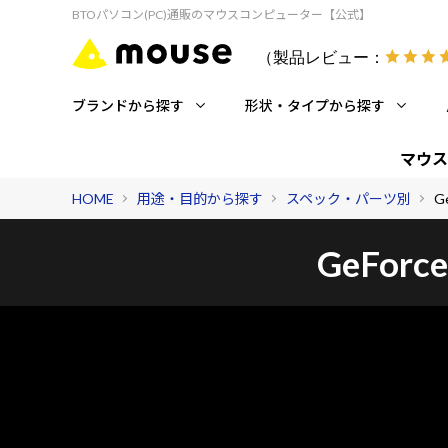
BTOパソコン(PC)通販のマウスコンピューター【公式】
（製品レビュー：
ブランドから探す
形状・タイプから探す
マウス
HOME
用途・目的から探す
スペック・パーツ別
G
GeForc