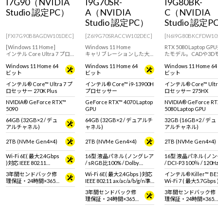
I7G90（NVIDIA
I9G70SR-
I9G80BK-
Studio 認定PC）
A（NVIDIA
C（NVIDIA
Studio 認定PC）
Studio 認定P
[FXI7G90B8AGDW101DEC]
[Z6I9G70SRACCW102DEC]
[N6I9G80BKCFDW10
[Windows 11 Home]
Windows 11 Home
RTX 5080 Laptop G
インテル Core Ultra 7 プロ
キャリブレーションした大
たモデル。CADや3D
セッサー 270K Plus搭載でク
画面16型液晶のクリエイタ
ングのレンダリングに
Windows 11 Home 64
Windows 11 Home 64
Windows 11 Home 64
リエイターに向けたデスク
ー向けモダンPC。CADや
すめなクリエイター向
ビット
ビット
ビット
トップPC
3DCG作業など高負荷の作業
型ノートPC
におすすめ。＜メモリ・ス
インテル® Core™ Ultra 7 プ
インテル® Core™ i9-13900H
インテル® Core™ Ultr
トレージ増量モデル＞
ロセッサー 270K Plus
プロセッサー
ロセッサー 275HX
NVIDIA® GeForce RTX™
GeForce RTX™ 4070 Laptop
NVIDIA® GeForce R
5090
GPU
5080 Laptop GPU
64GB (32GB×2 / デュ
64GB (32GB×2 / デュアルチ
32GB (16GB×2 / デュ
アルチャネル)
ャネル)
アルチャネル)
2TB (NVMe Gen4×4)
2TB (NVMe Gen4×4)
2TB (NVMe Gen4×4)
Wi-Fi 6E( 最大2.4Gbps
16型 液晶パネル (ノングレア
16型 液晶パネル (ノ
)対応 IEEE 802.11
/ sRGB比100% / Dolby
/ DCI-P3 100％ / 120
ax/ac/a/b/g/n準拠 ＋
Vision対応)
3年間センドバック修
Wi-Fi 6E( 最大2.4Gbps )対応
インテル® Killer™ BE
Bluetooth 5内蔵
理保証・24時間×365
IEEE 802.11 ax/ac/a/b/g/n準
Wi-Fi 7 ( 最大5.7Gbps
日電話サポート
拠 ＋ Bluetooth 5内蔵
IEEE 802.11 be/ax/ac/a
3年間センドバック修
3年間センドバック修
準拠 ＋ Bluetooth 5
理保証・24時間×365
理保証・24時間×365
日電話サポート
日電話サポート