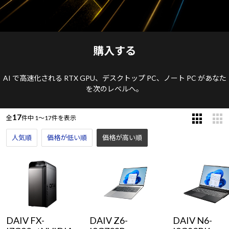
購入する
AI で高速化される RTX GPU、デスクトップ PC、ノート PC があなた
を次のレベルへ。
17
全
件中
1～17件を表示
人気順
価格が低い順
価格が高い順
DAIV FX-
DAIV Z6-
DAIV N6-