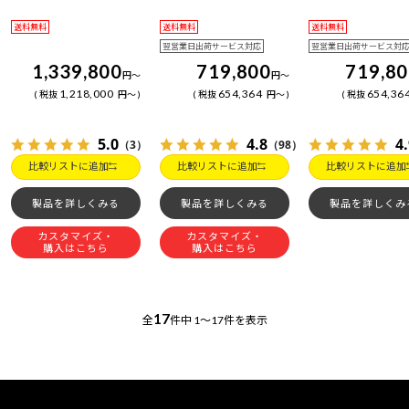
送料無料
送料無料
送料無料
翌営業日出荷サービス対応
翌営業日出荷サービス対
1,339,800
719,800
719,8
円
～
円
～
1,218,000
654,364
654,36
税抜
円
～
税抜
円
～
税抜
5.0
4.8
4
（3）
（98）
比較リストに追加
比較リストに追加
比較リストに追加
製品を詳しくみる
製品を詳しくみる
製品を詳しくみ
カスタマイズ・
カスタマイズ・
購入はこちら
購入はこちら
17
全
件中
1～17件を表示