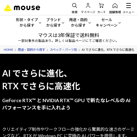
検索
マイページ
カート
店舗情報
メニュー
形状・タイプ
ブランド
用途・目的
セール
から探す
から探す
から探す
キャンペーン
マウスは3年保証で送料無料
形状・タイプから探す をすべてみる
mouse
一般向けパソコン
セール・キャンペーン
一部対象外の製品あり。詳しくは製品ページにてご確認ください。
HOME
用途・目的から探す
スペック・パーツ別
AI でさらに進化、RTX でさらに高速化
デスクトップPC
G TUNE
ゲーミングPC・ゲーム向けパソコン
期間限定セール
人気モデルが期間限定・お買
ノートPC
NEXTGEAR
クリエイティブ向け
AI でさらに進化、
アウトレットパソコン
すべて新品の旧モデル製品な
タブレット
DAIV
ビジネス向けパソコン
RTX でさらに高速化
おすすめ目玉パソコン
サーバー
MousePro
学習向けパソコン
今イチオシのパソコンをピッ
GeForce RTX™ と NVIDIA RTX™ GPU で
新たなレベルの AI
パフォーマンスを手に入れよう
ワークステーション
iiyama
スペック/パーツ別
Windows 11
|
Copilot+ PC
Windows 11
|
Copilot+ PC
ディスプレイ
AIおすすめパソコン
クリエイティブ制作やワークフローの強化から驚異的な速さのゲーミ
ングなど、RTX が Windows PC に究極の AI パワーを提供します。