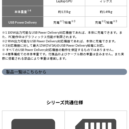
Laptop GPU
ィックス
※4
本体重量
約1.55kg
約1.49kg
※1
※3
※2
※3
充電
/給電
充電
/給電
USB Power Delivery
※1 100W出力可能なUSB Power Delivery対応機器であれば、本体に充電できます。ま
た、PC動作中はグラフィックス性能が制限されます。
※2 90W出力可能なUSB Power Delivery対応機器であれば、本体に充電できます。
※3 対応機器に対して最大15W(5V/3A)のUSB Power Delivery給電に対応。
※ すべてのUSB Power Delivery対応機器の動作を保証するものではありません。
※4 標準構成での本体重量です。付属品およびケーブル類の重量は含みません。また実
際に搭載される部品により重量は増減します。
製品一覧はこちらから
シリーズ共通仕様