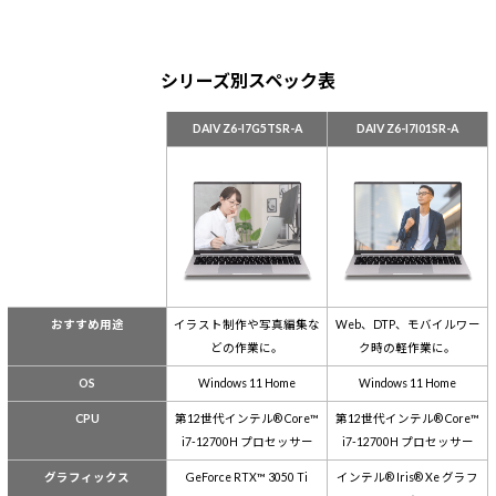
シリーズ別スペック表
DAIV Z6-I7G5TSR-A
DAIV Z6-I7I01SR-A
おすすめ用途
イラスト制作や写真編集な
Web、DTP、モバイルワー
どの作業に。
ク時の軽作業に。
OS
Windows 11 Home
Windows 11 Home
CPU
第12世代インテル® Core™
第12世代インテル® Core™
i7-12700H プロセッサー
i7-12700H プロセッサー
グラフィックス
GeForce RTX™ 3050 Ti
インテル® Iris® Xe グラフ