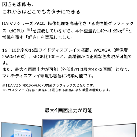
閃きも想像も、
これからはどこでもカタチにできる
DAIV Zシリーズ Z6は、映像処理を高速化させる高性能グラフィック
※1
※2
ス（dGPU）
を搭載していながら、本体重量約1.49～1.65kg
と
常識を覆す「軽さ」を実現しました。
16：10比率の16型ワイドディスプレイを搭載、WQXGA（解像度
2560×1600）、sRGB比100％と、高精細かつ正確な色表現が可能で
す。
また、最大４画面出力が可能（外部出力は最大4K×3画面）となり、
マルチディスプレイ環境も容易に構築可能です。
※1 DAIV Z6-I7I01SR-AはCPU内蔵グラフィックスとなります。
※2 カスタマイズ内容・実際に搭載される部品により重量は増減します。
4
最大
画面出力が可能