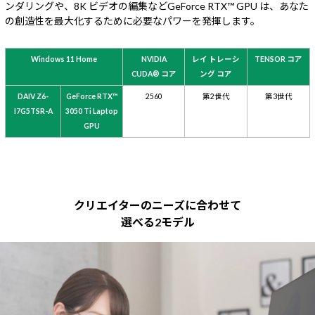
ンダリングや、8K ビデオの編集などGeForce RTX™ GPU は、あなた
の創造性を最大化するために必要なパワーを発揮します。
Windows 11 Home
NVIDIA
レイ トレーシ
TENSOR コア
CUDA® コア
ング コア
DAIV Z6-
GeForce RTX™
2560
第2世代
第3世代
I7G5TSR-A
3050 Ti Laptop
GPU
クリエイターのニーズに合わせて
選べる2モデル