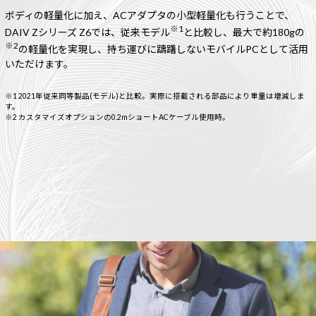
ボディの軽量化に加え、ACアダプタの小型軽量化も行うことで、
※1
DAIV Zシリーズ Z6では、従来モデル
と比較し、最大で約180gの
※2
の軽量化を実現し、持ち運びに躊躇しないモバイルPCとして活用
いただけます。
※1 2021年従来同等製品(モデル)と比較。実際に搭載される部品により重量は増減しま
す。
※2 カスタマイズオプションの0.2mショートACケーブル使用時。