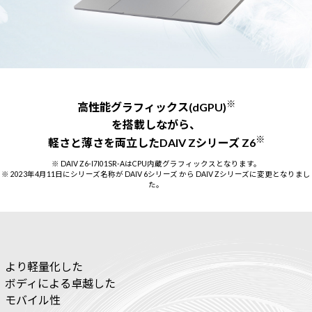
Windows 11
|
Copilot+ PC
Windows 11
|
Copilot+ PC
※
高性能グラフィックス(dGPU)
を搭載しながら、
※
軽さと薄さを両立したDAIV Zシリーズ Z6
※ DAIV Z6-I7I01SR-AはCPU内蔵グラフィックスとなります。
※ 2023年4月11日にシリーズ名称が DAIV 6シリーズ から DAIV Zシリーズに変更となりまし
た。
より軽量化した
ボディによる卓越した
モバイル性