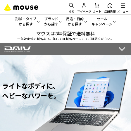
検索
マイページ
カート
店舗情報
メニュー
形状・タイプ
ブランド
用途・目的
セール
から探す
から探す
から探す
キャンペーン
マウスは3年保証で送料無料
形状・タイプから探す をすべてみる
mouse
一般向けパソコン
セール・キャンペーン
一部対象外の製品あり。詳しくは製品ページにてご確認ください。
デスクトップPC
G TUNE
ゲーミングPC・ゲーム向けパソコン
期間限定セール
人気モデルが期間限定・お買
ノートPC
NEXTGEAR
クリエイティブ向け
アウトレットパソコン
すべて新品の旧モデル製品な
タブレット
DAIV
ビジネス向けパソコン
ライトなボディに、
おすすめ目玉パソコン
サーバー
MousePro
学習向けパソコン
ヘビーなパワーを。
今イチオシのパソコンをピッ
ワークステーション
iiyama
スペック/パーツ別
Windows 11
|
Copilot+ PC
Windows 11
|
Copilot+ PC
ディスプレイ
AIおすすめパソコン