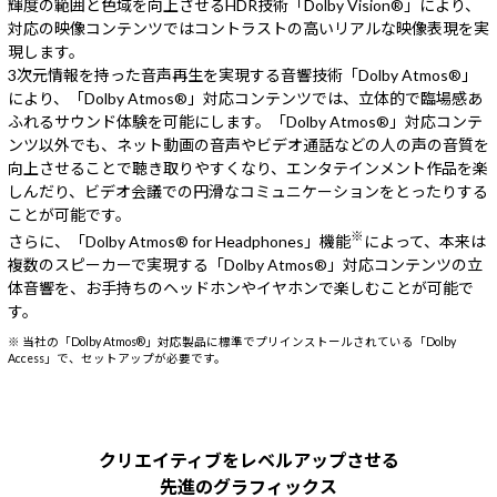
輝度の範囲と色域を向上させるHDR技術「Dolby Vision®」により、
対応の映像コンテンツではコントラストの高いリアルな映像表現を実
現します。
3次元情報を持った音声再生を実現する音響技術「Dolby Atmos®」
により、「Dolby Atmos®」対応コンテンツでは、立体的で臨場感あ
ふれるサウンド体験を可能にします。「Dolby Atmos®」対応コンテ
ンツ以外でも、ネット動画の音声やビデオ通話などの人の声の音質を
向上させることで聴き取りやすくなり、エンタテインメント作品を楽
しんだり、ビデオ会議での円滑なコミュニケーションをとったりする
ことが可能です。
※
さらに、「Dolby Atmos® for Headphones」機能
によって、本来は
複数のスピーカーで実現する「Dolby Atmos®」対応コンテンツの立
体音響を、お手持ちのヘッドホンやイヤホンで楽しむことが可能で
す。
※ 当社の「Dolby Atmos®」対応製品に標準でプリインストールされている「Dolby
Access」で、セットアップが必要です。
クリエイティブをレベルアップさせる
先進のグラフィックス