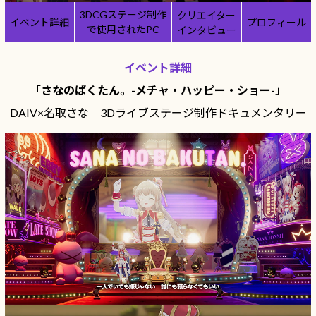
Windows 11
|
Copilot+ PC
Windows 11
|
Copilot+ PC
3DCGステージ制作
クリエイター
イベント詳細
プロフィール
で使用されたPC
インタビュー
イベント詳細
「さなのばくたん。-メチャ・ハッピー・ショー-」
DAIV×名取さな 3Dライブステージ制作ドキュメンタリー