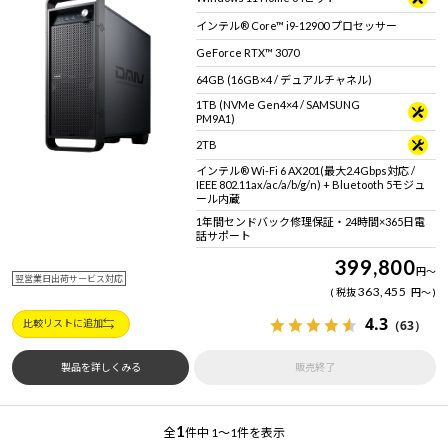
インテル® Core™ i9-12900 プロセッサー
GeForce RTX™ 3070
64GB (16GB×4 / デュアルチャネル)
1TB (NVMe Gen4×4 / SAMSUNG
PM9A1)
2TB
インテル® Wi-Fi 6 AX201(最大2.4Gbps対応 /
IEEE 802.11ax/ac/a/b/g/n) + Bluetooth 5モジュ
ール内蔵
1年間センドバック修理保証・24時間×365日電
話サポート
399,800
円
～
翌営業日出荷サービス対応
363,455
税抜
円
～
4.3
（63）
比較リストに追加
製品を詳しくみる
販売終了
1
全
件中
1～1件を表示