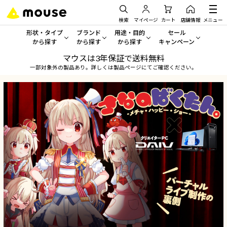
検索
マイページ
カート
店舗情報
メニュー
形状・タイプ
ブランド
用途・目的
セール
から探す
から探す
から探す
キャンペーン
マウスは3年保証で送料無料
形状・タイプから探す をすべてみる
mouse
一般向けパソコン
セール・キャンペーン
一部対象外の製品あり。詳しくは製品ページにてご確認ください。
デスクトップPC
G TUNE
ゲーミングPC・ゲーム向けパソコン
期間限定セール
人気モデルが期間限定・お買
ノートPC
NEXTGEAR
クリエイティブ向け
アウトレットパソコン
すべて新品の旧モデル製品な
タブレット
DAIV
ビジネス向けパソコン
おすすめ目玉パソコン
サーバー
MousePro
学習向けパソコン
今イチオシのパソコンをピッ
ワークステーション
iiyama
スペック/パーツ別
Windows 11
|
Copilot+ PC
Windows 11
|
Copilot+ PC
ディスプレイ
AIおすすめパソコン