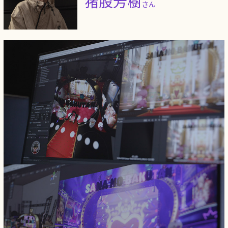
猪股芳樹
さん