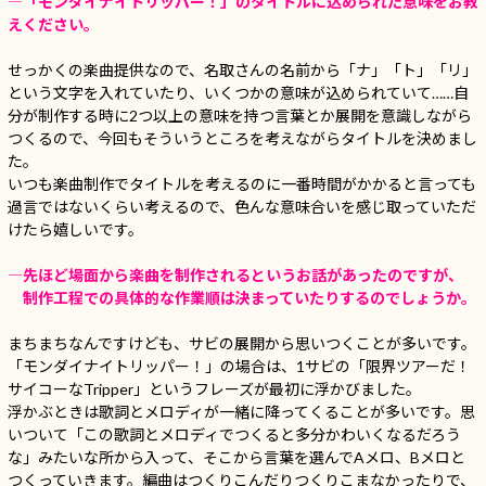
―「モンダイナイトリッパー！」のタイトルに込められた意味をお教
えください。
せっかくの楽曲提供なので、名取さんの名前から「ナ」「ト」「リ」
という文字を入れていたり、いくつかの意味が込められていて……自
分が制作する時に2つ以上の意味を持つ言葉とか展開を意識しながら
つくるので、今回もそういうところを考えながらタイトルを決めまし
た。
いつも楽曲制作でタイトルを考えるのに一番時間がかかると言っても
過言ではないくらい考えるので、色んな意味合いを感じ取っていただ
けたら嬉しいです。
―先ほど場面から楽曲を制作されるというお話があったのですが、
制作工程での具体的な作業順は決まっていたりするのでしょうか。
まちまちなんですけども、サビの展開から思いつくことが多いです。
「モンダイナイトリッパー！」の場合は、1サビの「限界ツアーだ！
サイコーなTripper」というフレーズが最初に浮かびました。
浮かぶときは歌詞とメロディが一緒に降ってくることが多いです。思
いついて「この歌詞とメロディでつくると多分かわいくなるだろう
な」みたいな所から入って、そこから言葉を選んでAメロ、Bメロと
つくっていきます。編曲はつくりこんだりつくりこまなかったりで、