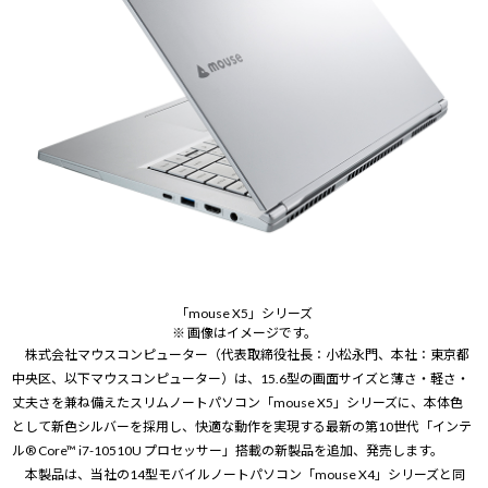
「mouse X5」シリーズ
※ 画像はイメージです。
株式会社マウスコンピューター（代表取締役社長：小松永門、本社：東京都
中央区、以下マウスコンピューター）は、15.6型の画面サイズと薄さ・軽さ・
丈夫さを兼ね備えたスリムノートパソコン「mouse X5」シリーズに、本体色
として新色シルバーを採用し、快適な動作を実現する最新の第10世代「インテ
ル® Core™ i7-10510U プロセッサー」搭載の新製品を追加、発売します。
本製品は、当社の14型モバイルノートパソコン「mouse X4」シリーズと同