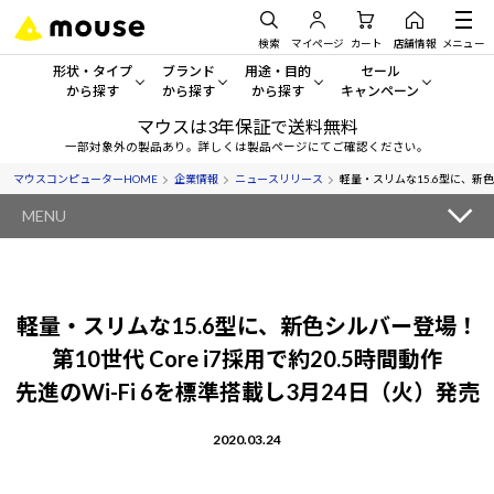
検索
マイページ
カート
店舗情報
メニュー
形状・タイプ
ブランド
用途・目的
セール
から探す
から探す
から探す
キャンペーン
マウスは3年保証で送料無料
形状・タイプから探す をすべてみる
mouse
一般向けパソコン
セール・キャンペーン
一部対象外の製品あり。詳しくは製品ページにてご確認ください。
マウスコンピューターHOME
企業情報
ニュースリリース
軽量・スリムな15.6型に、新色シ
デスクトップPC
G TUNE
ゲーミングPC・ゲーム向けパソコン
期間限定セール
人気モデルが期間限定・お買
MENU
ノートPC
NEXTGEAR
クリエイティブ向け
アウトレットパソコン
すべて新品の旧モデル製品な
タブレットPC
DAIV
ビジネス向けパソコン
軽量・スリムな15.6型に、新色シルバー登場！
おすすめ目玉パソコン
サーバー
MousePro
学習向けパソコン
第10世代 Core i7採用で約20.5時間動作
今イチオシのパソコンをピッ
先進のWi-Fi 6を標準搭載し3月24日（火）発売
ワークステーション
iiyama
スペック/パーツ別
Windows 11
|
Copilot+ PC
2020.03.24
Windows 11
|
Copilot+ PC
ディスプレイ
AIおすすめパソコン