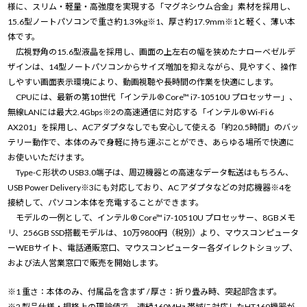
様に、スリム・軽量・高強度を実現する「マグネシウム合金」素材を採用し、
15.6型ノートパソコンで重さ約1.39kg※1、厚さ約17.9mm※1と軽く、薄い本
体です。
広視野角の15.6型液晶を採用し、画面の上左右の幅を狭めたナローベゼルデ
ザインは、14型ノートパソコンからサイズ増加を抑えながら、見やすく、操作
しやすい画面表示環境により、動画視聴や長時間の作業を快適にします。
CPUには、最新の第10世代「インテル® Core™ i7-10510U プロセッサー」、
無線LANには最大2.4Gbps※2の高速通信に対応する「インテル® Wi-Fi 6
AX201」を採用し、ACアダプタなしでも安心して使える「約20.5時間」のバッ
テリー動作で、本体のみで身軽に持ち運ぶことができ、あらゆる場所で快適に
お使いいただけます。
Type-C 形状の USB3.0端子は、周辺機器との高速なデータ転送はもちろん、
USB Power Delivery※3にも対応しており、AC アダプタなどの対応機器※4を
接続して、パソコン本体を充電することができます。
モデルの一例として、インテル® Core™ i7-10510U プロセッサー、8GBメモ
リ、256GB SSD搭載モデルは、10万9800円（税別）より、マウスコンピュータ
ーWEBサイト、電話通販窓口、マウスコンピューター各ダイレクトショップ、
および法人営業窓口で販売を開始します。
※1 重さ：本体のみ、付属品を含まず / 厚さ：折り畳み時、突起部含まず。
※2 製品仕様・規格上の理論値で、連続160MHz 帯域に対応したHT160機器が