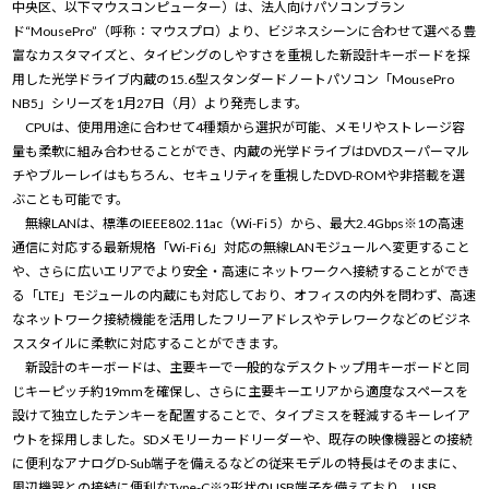
中央区、以下マウスコンピューター）は、法人向けパソコンブラン
ド“MousePro”（呼称：マウスプロ）より、ビジネスシーンに合わせて選べる豊
富なカスタマイズと、タイピングのしやすさを重視した新設計キーボードを採
用した光学ドライブ内蔵の15.6型スタンダードノートパソコン「MousePro
NB5」シリーズを1月27日（月）より発売します。
CPUは、使用用途に合わせて4種類から選択が可能、メモリやストレージ容
量も柔軟に組み合わせることができ、内蔵の光学ドライブはDVDスーパーマル
チやブルーレイはもちろん、セキュリティを重視したDVD-ROMや非搭載を選
ぶことも可能です。
無線LANは、標準のIEEE802.11ac（Wi-Fi 5）から、最大2.4Gbps※1の高速
通信に対応する最新規格「Wi-Fi 6」対応の無線LANモジュールへ変更すること
や、さらに広いエリアでより安全・高速にネットワークへ接続することができ
る「LTE」モジュールの内蔵にも対応しており、オフィスの内外を問わず、高速
なネットワーク接続機能を活用したフリーアドレスやテレワークなどのビジネ
ススタイルに柔軟に対応することができます。
新設計のキーボードは、主要キーで一般的なデスクトップ用キーボードと同
じキーピッチ約19mmを確保し、さらに主要キーエリアから適度なスペースを
設けて独立したテンキーを配置することで、タイプミスを軽減するキーレイア
ウトを採用しました。SDメモリーカードリーダーや、既存の映像機器との接続
に便利なアナログD-Sub端子を備えるなどの従来モデルの特長はそのままに、
周辺機器との接続に便利なType-C※2形状のUSB端子を備えており、USB