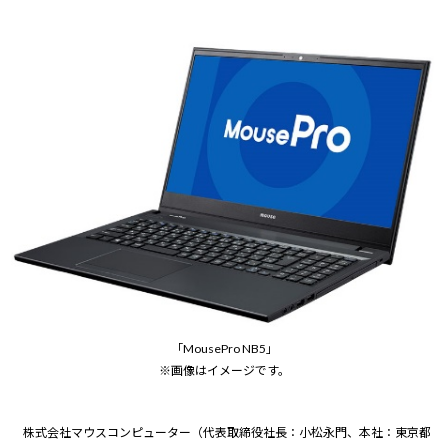
Windows 11
|
Copilot+ PC
Windows 11
|
Copilot+ PC
「MousePro NB5」
※画像はイメージです。
株式会社マウスコンピューター（代表取締役社長：小松永門、本社：東京都