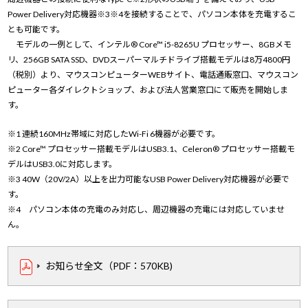
Power Delivery対応機器※3※4を接続することで、パソコン本体を充電するこ
とも可能です。
モデルの一例として、インテル® Core™ i5-8265U プロセッサー、8GBメモ
リ、256GB SATA SSD、DVDスーパーマルチドライブ搭載モデルは8万4800円
（税別）より、マウスコンピューターWEBサイト、電話通販窓口、マウスコン
ピューター各ダイレクトショップ、および法人営業窓口にて販売を開始しま
す。
※1 連続160MHz帯域に対応したWi-Fi 6機器が必要です。
※2 Core™ プロセッサー搭載モデルはUSB3.1、Celeron® プロセッサー搭載モ
デルはUSB3.0に対応します。
※3 40W（20V/2A）以上を出力可能なUSB Power Delivery対応機器が必要で
す。
※4 パソコン本体の充電のみ対応し、周辺機器の充電には対応していませ
ん。
お知らせ全文（PDF：570KB)