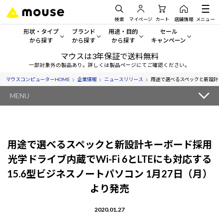
検索
マイページ
カート
店舗情報
メニュー
形状・タイプ
ブランド
用途・目的
セール
から探す
から探す
から探す
キャンペーン
マウスは3年保証で送料無料
形状・タイプから探す をすべてみる
mouse
一般向けパソコン
セール・キャンペーン
一部対象外の製品あり。詳しくは製品ページにてご確認ください。
マウスコンピューターHOME
企業情報
ニュースリリース
用途で選べるスペックと新設計キー
デスクトップPC
G TUNE
ゲーミングPC・ゲーム向けパソコン
期間限定セール
人気モデルが期間限定・お買
MENU
ノートPC
NEXTGEAR
クリエイティブ向け
アウトレットパソコン
すべて新品の旧モデル製品な
タブレットPC
DAIV
ビジネス向けパソコン
用途で選べるスペックと新設計キーボード採用
おすすめ目玉パソコン
サーバー
MousePro
学習向けパソコン
光学ドライブ内蔵でWi-Fi 6とLTEにも対応する
今イチオシのパソコンをピッ
15.6型ビジネスノートパソコン 1月27日（月）
ワークステーション
iiyama
スペック/パーツ別
Windows 11
|
Copilot+ PC
より発売
Windows 11
|
Copilot+ PC
ディスプレイ
AIおすすめパソコン
2020.01.27