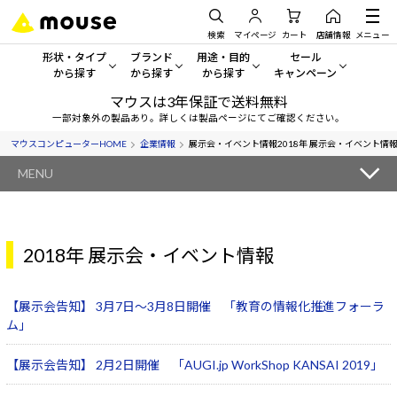
検索
マイページ
カート
店舗情報
メニュー
形状・タイプ
ブランド
用途・目的
セール
から探す
から探す
から探す
キャンペーン
マウスは3年保証で送料無料
形状・タイプから探す をすべてみる
mouse
一般向けパソコン
セール・キャンペーン
一部対象外の製品あり。詳しくは製品ページにてご確認ください。
マウスコンピューターHOME
企業情報
展示会・イベント情報
2018年 展示会・イベント情
デスクトップPC
G TUNE
ゲーミングPC・ゲーム向けパソコン
期間限定セール
人気モデルが期間限定・お買
MENU
ノートPC
NEXTGEAR
クリエイティブ向け
アウトレットパソコン
すべて新品の旧モデル製品な
タブレットPC
DAIV
ビジネス向けパソコン
2018年 展示会・イベント情報
おすすめ目玉パソコン
サーバー
MousePro
学習向けパソコン
今イチオシのパソコンをピッ
【展示会告知】 3月7日～3月8日開催 「教育の情報化推進フォーラ
ワークステーション
iiyama
スペック/パーツ別
ム」
Windows 11
|
Copilot+ PC
Windows 11
|
Copilot+ PC
【展示会告知】 2月2日開催 「AUGI.jp WorkShop KANSAI 2019」
ディスプレイ
AIおすすめパソコン