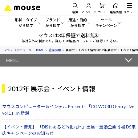
検索
マイページ
カート
店舗情報
メニュー
形状・タイプ
ブランド
用途・目的
セール
から探す
から探す
から探す
キャンペーン
マウスは3年保証で送料無料
形状・タイプから探す をすべてみる
mouse
一般向けパソコン
セール・キャンペーン
一部対象外の製品あり。詳しくは製品ページにてご確認ください。
マウスコンピューターHOME
企業情報
展示会・イベント情報
2012年 展示会・イベント情
デスクトップPC
G TUNE
ゲーミングPC・ゲーム向けパソコン
期間限定セール
人気モデルが期間限定・お買
MENU
ノートPC
NEXTGEAR
クリエイティブ向け
アウトレットパソコン
すべて新品の旧モデル製品な
タブレットPC
DAIV
ビジネス向けパソコン
2012年 展示会・イベント情報
おすすめ目玉パソコン
サーバー
MousePro
学習向けパソコン
今イチオシのパソコンをピッ
マウスコンピューター＆インテル Presents 「CG WORLD Entry Live
ワークステーション
iiyama
スペック/パーツ別
vol.1」 in 新潟
Windows 11
|
Copilot+ PC
Windows 11
|
Copilot+ PC
【イベント告知】 「DiSわぁるどin北九州」出展＋連動企画 小倉DS来
ディスプレイ
AIおすすめパソコン
店キャンペーンのお知らせ