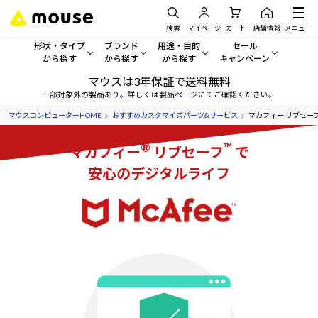
検索
マイページ
カート
店舗情報
メニュー
形状・タイプ
ブランド
用途・目的
セール
から探す
から探す
から探す
キャンペーン
マウスは3年保証で送料無料
形状・タイプから探す をすべてみる
mouse
一般向けパソコン
セール・キャンペーン
一部対象外の製品あり。詳しくは製品ページにてご確認ください。
マウスコンピューターHOME
おすすめカスタマイズパーツ&サービス
マカフィー リブセー
デスクトップPC
G TUNE
ゲーミングPC・ゲーム向けパソコン
期間限定セール
人気モデルが期間限定・お買
®
™
マカフィー
リブセーフ
で
ノートPC
NEXTGEAR
クリエイティブ向け
アウトレットパソコン
安心のデジタルライフ
すべて新品の旧モデル製品な
タブレットPC
DAIV
ビジネス向けパソコン
おすすめ目玉パソコン
サーバー
MousePro
学習向けパソコン
今イチオシのパソコンをピッ
ワークステーション
iiyama
スペック/パーツ別
Windows 11
|
Copilot+ PC
Windows 11
|
Copilot+ PC
ディスプレイ
AIおすすめパソコン