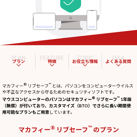
Windows 11
|
Copilot+ PC
Windows 11
|
Copilot+ PC
PLAN
FEATURE
TOPIC
Q&A
プラン
特徴
お役立ち情報
よくある質問
®
™
マカフィー
リブセーフ
とは、パソコンをコンピューターウイルス
や不正なアクセスから守るためのセキュリティソフトです。
®
™
マウスコンピューターのパソコンはマカフィー
リブセーフ
1年版
（無償）が付いており、カスタマイズ（BTO）でさらに長い期間使
用可能なプランもご用意
しています。
®
™
マカフィー
リブセーフ
のプラン