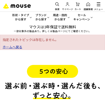
検索
マイページ
カート
店舗情報
メニュー
形状・タイプ
ブランド
用途・目的
セール
から探す
から探す
から探す
キャンペーン
マウスは3年保証で送料無料
形状・タイプから探す をすべてみる
mouse
一般向けパソコン
セール・キャンペーン
一部対象外の製品あり。詳しくは製品ページにてご確認ください。
デスクトップPC
G TUNE
ゲーミングPC・ゲーム向けパソコン
期間限定セール
指定されたトピックは存在しません。
人気モデルが期間限定・お買
ホームへ戻る
ノートPC
NEXTGEAR
クリエイティブ向け
アウトレットパソコン
すべて新品の旧モデル製品な
タブレット
DAIV
ビジネス向けパソコン
おすすめ目玉パソコン
サーバー
MousePro
学習向けパソコン
今イチオシのパソコンをピッ
ワークステーション
iiyama
スペック/パーツ別
Windows 11
|
Copilot+ PC
Windows 11
|
Copilot+ PC
ディスプレイ
AIおすすめパソコン