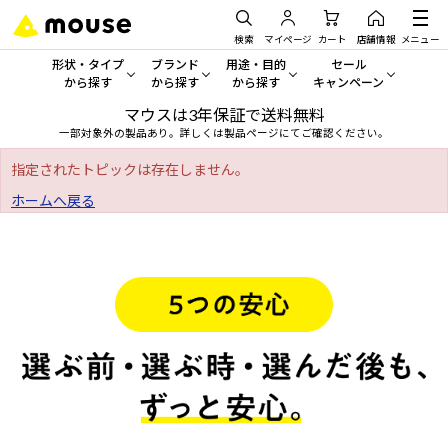
検索
マイページ
カート
店舗情報
メニュー
形状・タイプ
ブランド
用途・目的
セール
から探す
から探す
から探す
キャンペーン
マウスは3年保証で送料無料
形状・タイプから探す をすべてみる
mouse
一般向けパソコン
セール・キャンペーン
一部対象外の製品あり。詳しくは製品ページにてご確認ください。
デスクトップPC
G TUNE
ゲーミングPC・ゲーム向けパソコン
期間限定セール
指定されたトピックは存在しません。
人気モデルが期間限定・お買
ホームへ戻る
ノートPC
NEXTGEAR
クリエイティブ向け
アウトレットパソコン
すべて新品の旧モデル製品な
タブレット
DAIV
ビジネス向けパソコン
おすすめ目玉パソコン
サーバー
MousePro
学習向けパソコン
今イチオシのパソコンをピッ
ワークステーション
iiyama
スペック/パーツ別
Windows 11
|
Copilot+ PC
Windows 11
|
Copilot+ PC
ディスプレイ
AIおすすめパソコン