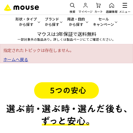
検索
マイページ
カート
店舗情報
メニュー
形状・タイプ
ブランド
用途・目的
セール
から探す
から探す
から探す
キャンペーン
マウスは3年保証で送料無料
形状・タイプから探す をすべてみる
mouse
一般向けパソコン
セール・キャンペーン
一部対象外の製品あり。詳しくは製品ページにてご確認ください。
デスクトップPC
G TUNE
ゲーミングPC・ゲーム向けパソコン
期間限定セール
指定されたトピックは存在しません。
人気モデルが期間限定・お買
ホームへ戻る
ノートPC
NEXTGEAR
クリエイティブ向け
アウトレットパソコン
すべて新品の旧モデル製品な
タブレット
DAIV
ビジネス向けパソコン
おすすめ目玉パソコン
サーバー
MousePro
学習向けパソコン
今イチオシのパソコンをピッ
ワークステーション
iiyama
スペック/パーツ別
Windows 11
|
Copilot+ PC
Windows 11
|
Copilot+ PC
ディスプレイ
AIおすすめパソコン