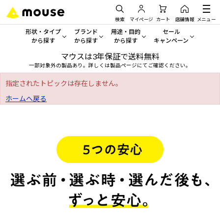
検索
マイページ
カート
店舗情報
メニュー
形状・タイプ
ブランド
用途・目的
セール
から探す
から探す
から探す
キャンペーン
マウスは3年保証で送料無料
形状・タイプから探す をすべてみる
mouse
一般向けパソコン
セール・キャンペーン
一部対象外の製品あり。詳しくは製品ページにてご確認ください。
デスクトップPC
G TUNE
ゲーミングPC・ゲーム向けパソコン
期間限定セール
指定されたトピックは存在しません。
人気モデルが期間限定・お買
ホームへ戻る
ノートPC
NEXTGEAR
クリエイティブ向け
アウトレットパソコン
すべて新品の旧モデル製品な
タブレット
DAIV
ビジネス向けパソコン
おすすめ目玉パソコン
サーバー
MousePro
学習向けパソコン
今イチオシのパソコンをピッ
ワークステーション
iiyama
スペック/パーツ別
Windows 11
|
Copilot+ PC
Windows 11
|
Copilot+ PC
ディスプレイ
AIおすすめパソコン