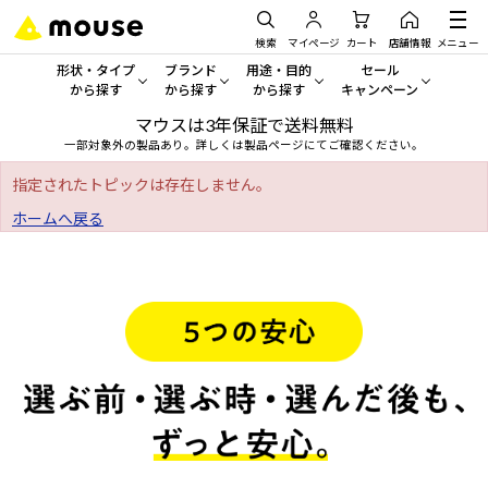
検索
マイページ
カート
店舗情報
メニュー
形状・タイプ
ブランド
用途・目的
セール
から探す
から探す
から探す
キャンペーン
マウスは3年保証で送料無料
形状・タイプから探す をすべてみる
mouse
一般向けパソコン
セール・キャンペーン
一部対象外の製品あり。詳しくは製品ページにてご確認ください。
デスクトップPC
G TUNE
ゲーミングPC・ゲーム向けパソコン
期間限定セール
指定されたトピックは存在しません。
人気モデルが期間限定・お買
ホームへ戻る
ノートPC
NEXTGEAR
クリエイティブ向け
アウトレットパソコン
すべて新品の旧モデル製品な
タブレット
DAIV
ビジネス向けパソコン
おすすめ目玉パソコン
サーバー
MousePro
学習向けパソコン
今イチオシのパソコンをピッ
ワークステーション
iiyama
スペック/パーツ別
Windows 11
|
Copilot+ PC
Windows 11
|
Copilot+ PC
ディスプレイ
AIおすすめパソコン