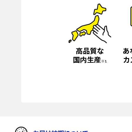
高品質な
あ
国内生産
カ
※1