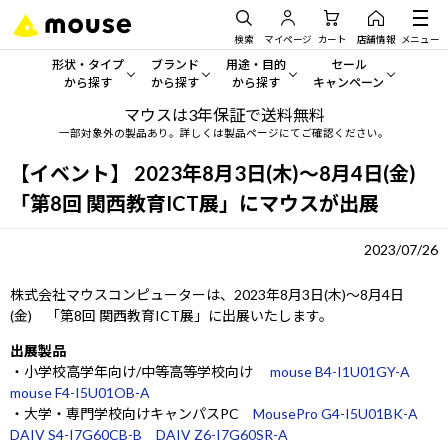
検索
マイページ
カート
店舗情報
メニュー
形状・タイプ
ブランド
用途・目的
セール
から探す
から探す
から探す
キャンペーン
マウスは3年保証で送料無料
形状・タイプから探す をすべてみる
mouse
一般向けパソコン
セール・キャンペーン
一部対象外の製品あり。詳しくは製品ページにてご確認ください。
デスクトップPC
G TUNE
ゲーミングPC・ゲーム向けパソコン
期間限定セール
【イベント】 2023年8月3日(木)～8月4日(金)
人気モデルが期間限定・お買
「第8回 関西教育ICT展」にマウスが出展
ノートPC
NEXTGEAR
クリエイティブ向け
アウトレットパソコン
2023/07/26
すべて新品の旧モデル製品な
タブレット
DAIV
ビジネス向けパソコン
株式会社マウスコンピューターは、2023年8月3日(木)～8月4日
おすすめ目玉パソコン
サーバー
MousePro
学習向けパソコン
(金) 「第8回 関西教育ICT展」に出展いたします。
今イチオシのパソコンをピッ
出展製品
ワークステーション
iiyama
スペック/パーツ別
Windows 11
|
Copilot+ PC
・小学校高学年向け/中等高等学校向け
mouse B4-I1U01GY-A
mouse F4-I5U01OB-A
Windows 11
|
Copilot+ PC
ディスプレイ
AIおすすめパソコン
・大学・専門学校向けキャンパスPC
MousePro G4-I5U01BK-A
DAIV S4-I7G60CB-B
DAIV Z6-I7G60SR-A