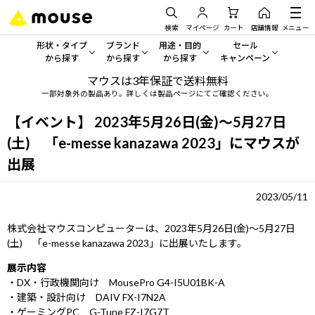
検索
マイページ
カート
店舗情報
メニュー
形状・タイプ
ブランド
用途・目的
セール
から探す
から探す
から探す
キャンペーン
マウスは3年保証で送料無料
形状・タイプから探す をすべてみる
mouse
一般向けパソコン
セール・キャンペーン
一部対象外の製品あり。詳しくは製品ページにてご確認ください。
デスクトップPC
G TUNE
ゲーミングPC・ゲーム向けパソコン
期間限定セール
【イベント】 2023年5月26日(金)～5月27日
人気モデルが期間限定・お買
(土) 「e-messe kanazawa 2023」にマウスが
ノートPC
NEXTGEAR
クリエイティブ向け
出展
アウトレットパソコン
すべて新品の旧モデル製品な
タブレット
DAIV
ビジネス向けパソコン
2023/05/11
おすすめ目玉パソコン
サーバー
MousePro
学習向けパソコン
株式会社マウスコンピューターは、2023年5月26日(金)～5月27日
今イチオシのパソコンをピッ
(土) 「e-messe kanazawa 2023」に出展いたします。
ワークステーション
iiyama
スペック/パーツ別
Windows 11
|
Copilot+ PC
展示内容
・DX・行政機関向け MousePro G4-I5U01BK-A
Windows 11
|
Copilot+ PC
ディスプレイ
AIおすすめパソコン
・建築・設計向け DAIV FX-I7N2A
・ゲーミングPC G-Tune FZ-I7G7T