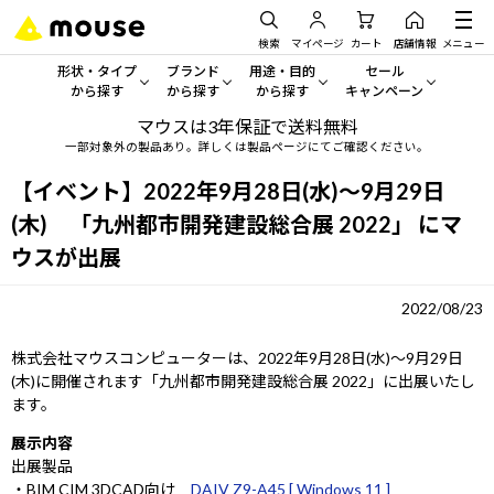
検索
マイページ
カート
店舗情報
メニュー
形状・タイプ
ブランド
用途・目的
セール
から探す
から探す
から探す
キャンペーン
マウスは3年保証で送料無料
形状・タイプから探す をすべてみる
mouse
一般向けパソコン
セール・キャンペーン
一部対象外の製品あり。詳しくは製品ページにてご確認ください。
デスクトップPC
G TUNE
ゲーミングPC・ゲーム向けパソコン
期間限定セール
【イベント】2022年9月28日(水)～9月29日
人気モデルが期間限定・お買
(木) 「九州都市開発建設総合展 2022」 にマ
ノートPC
NEXTGEAR
クリエイティブ向け
ウスが出展
アウトレットパソコン
すべて新品の旧モデル製品な
タブレット
DAIV
ビジネス向けパソコン
2022/08/23
おすすめ目玉パソコン
サーバー
MousePro
学習向けパソコン
株式会社マウスコンピューターは、2022年9月28日(水)～9月29日
今イチオシのパソコンをピッ
(木)に開催されます「九州都市開発建設総合展 2022」に出展いたし
ワークステーション
iiyama
スペック/パーツ別
ます。
Windows 11
|
Copilot+ PC
展示内容
Windows 11
|
Copilot+ PC
ディスプレイ
AIおすすめパソコン
出展製品
・BIM CIM 3DCAD向け
DAIV Z9-A45 [ Windows 11 ]