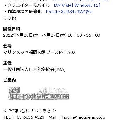
Windows 11
|
Copilot+ PC
Windows 11
|
Copilot+ PC
・クリエイターモバイル
DAIV 6H [ Windows 11 ]
・作業環境の最適化
ProLite XUB3493WQSU
その他
開催日時
2022年9月28日(水)～9月29日(木) 10：00～16：00
会場
マリンメッセ福岡 B館 ブース№：A02
主催
一般社団法人日本能率協会(JMA)
ご案内
＜ お問い合わせはこちら ＞
TEL ： 03-6636-4323 Mail ： houjin@mouse-jp.co.jp