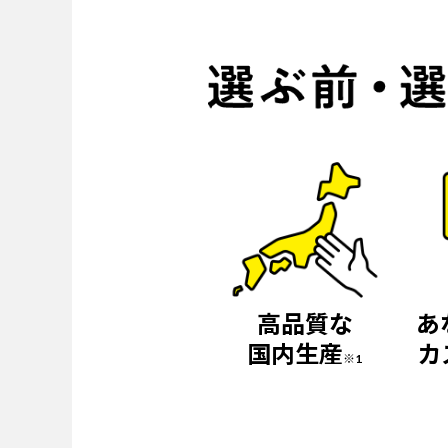
高品質な
あ
国内生産
カ
※1