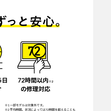
5日
72時間以内
※2
ト
の修理対応
※1 一部モデルは対象外です。
※2 平均時間。状況によっては72時間を超えることも