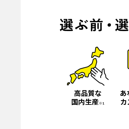
高品質な
あ
国内生産
カ
※1