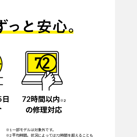
5日
72時間以内
※2
ト
の修理対応
※1 一部モデルは対象外です。
※2 平均時間。状況によっては72時間を超えることも