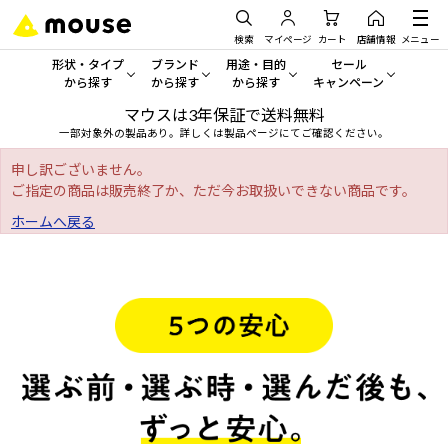
検索
マイページ
カート
店舗情報
メニュー
形状・タイプ
ブランド
用途・目的
セール
から探す
から探す
から探す
キャンペーン
マウスは3年保証で送料無料
形状・タイプから探す をすべてみる
mouse
一般向けパソコン
セール・キャンペーン
一部対象外の製品あり。詳しくは製品ページにてご確認ください。
デスクトップPC
G TUNE
ゲーミングPC・ゲーム向けパソコン
期間限定セール
申し訳ございません。
人気モデルが期間限定・お買
ご指定の商品は販売終了か、ただ今お取扱いできない商品です。
ノートPC
NEXTGEAR
クリエイティブ向け
ホームへ戻る
アウトレットパソコン
すべて新品の旧モデル製品な
タブレット
DAIV
ビジネス向けパソコン
おすすめ目玉パソコン
サーバー
MousePro
学習向けパソコン
今イチオシのパソコンをピッ
ワークステーション
iiyama
スペック/パーツ別
Windows 11
|
Copilot+ PC
Windows 11
|
Copilot+ PC
ディスプレイ
AIおすすめパソコン