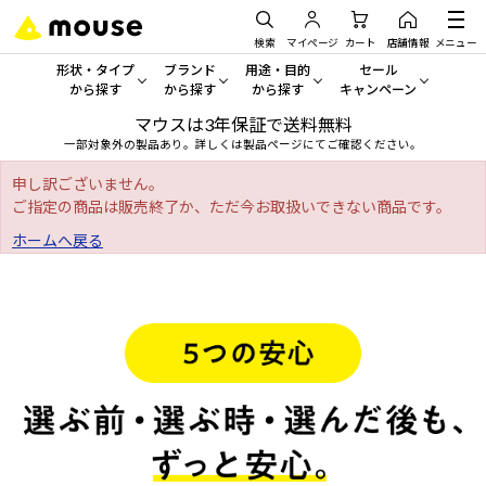
検索
マイページ
カート
店舗情報
メニュー
形状・タイプ
ブランド
用途・目的
セール
から探す
から探す
から探す
キャンペーン
マウスは3年保証で送料無料
形状・タイプから探す をすべてみる
mouse
一般向けパソコン
セール・キャンペーン
一部対象外の製品あり。詳しくは製品ページにてご確認ください。
デスクトップPC
G TUNE
ゲーミングPC・ゲーム向けパソコン
期間限定セール
申し訳ございません。
人気モデルが期間限定・お買
ご指定の商品は販売終了か、ただ今お取扱いできない商品です。
ノートPC
NEXTGEAR
クリエイティブ向け
ホームへ戻る
アウトレットパソコン
すべて新品の旧モデル製品な
タブレット
DAIV
ビジネス向けパソコン
おすすめ目玉パソコン
サーバー
MousePro
学習向けパソコン
今イチオシのパソコンをピッ
ワークステーション
iiyama
スペック/パーツ別
Windows 11
|
Copilot+ PC
Windows 11
|
Copilot+ PC
ディスプレイ
AIおすすめパソコン